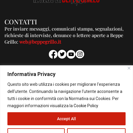
CONTATTI
Per inviare messaggi, comunicati stampa, segnalazioni,
richieste di interviste, denunce o lettere aperte a Beppe
Grillo:
web@beppegrillo.it
PUBBLICITA'
Informativa Privacy
Per la tua pubblicità su questo Blog:
Questo sito web utilizza i cookies per migliorare l'esperienza
pubblicita@beppegrillo.it
dell'utente. Continuando la navigazione l'utente acconsente a
tutti i cookie in conformità con la Normativa sui Cookies. Per
HOMEPAGE
COOKIE POLICY
PRIVACY POLICY
CONTATTI
maggiori informazioni visualizza la
Cookie Policy
Accept All
© Copyright 2026 - Il Blog di Beppe Grillo. All Rights Reserved - Powered by
happygrafic.com