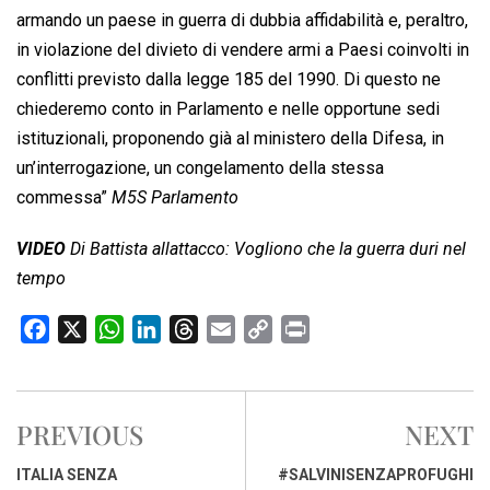
armando un paese in guerra di dubbia affidabilità e, peraltro,
in violazione del divieto di vendere armi a Paesi coinvolti in
conflitti previsto dalla legge 185 del 1990. Di questo ne
chiederemo conto in Parlamento e nelle opportune sedi
istituzionali, proponendo già al ministero della Difesa, in
un’interrogazione, un congelamento della stessa
commessa”
M5S Parlamento
VIDEO
Di Battista allattacco: Vogliono che la guerra duri nel
tempo
F
X
W
L
T
E
C
P
a
h
i
h
m
o
r
c
a
n
r
a
p
i
e
t
k
e
i
y
n
PREVIOUS
NEXT
b
s
e
a
l
L
t
o
A
d
d
i
ITALIA SENZA
#SALVINISENZAPROFUGHI