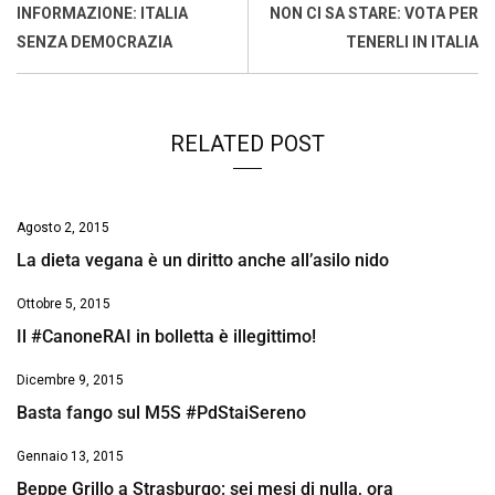
o
p
I
s
n
INFORMAZIONE: ITALIA
NON CI SA STARE: VOTA PER
k
p
n
k
SENZA DEMOCRAZIA
TENERLI IN ITALIA
RELATED POST
Agosto 2, 2015
La dieta vegana è un diritto anche all’asilo nido
Ottobre 5, 2015
Il #CanoneRAI in bolletta è illegittimo!
Dicembre 9, 2015
Basta fango sul M5S #PdStaiSereno
Gennaio 13, 2015
Beppe Grillo a Strasburgo: sei mesi di nulla, ora