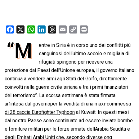
F
X
W
L
T
E
C
P
a
h
i
h
m
o
r
“M
entre in Siria è in corso uno dei conflitti più
c
a
n
r
a
p
i
e
t
sanguinosi dell’ultimo secolo e migliaia di
k
e
i
y
n
b
s
e
a
l
L
t
rifugiati spingono per ricevere una
o
A
d
d
i
protezione dai Paesi dell’Unione europea, il governo italiano
o
p
I
s
n
continua a vendere armi agli Stati del Golfo, direttamente
k
p
n
k
coinvolti nella guerra civile siriana e tra i primi finanziatori
del terrorismo”. La scorsa settimana è stata firmata
un’intesa dal governoper la vendita di una
maxi-commessa
di 28 caccia Eurofighter Typhoon
al Kuwait. In questi mesi
dal nostro Paese sono continuate ad essere inviate bombe
e forniture militari per le forze armate dellArabia Saudita e
degli Emirati Arabi Uniti che, secondo diverse ong