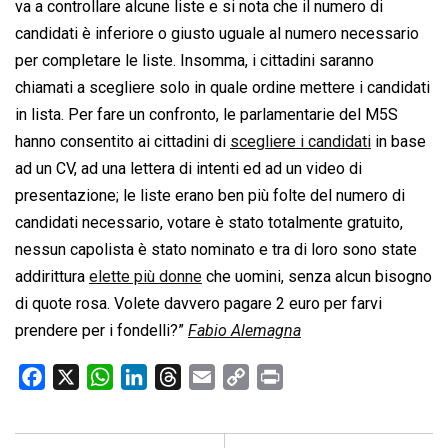
va a controllare alcune liste e si nota che il numero di
candidati è inferiore o giusto uguale al numero necessario
per completare le liste. Insomma, i cittadini saranno
chiamati a scegliere solo in quale ordine mettere i candidati
in lista. Per fare un confronto, le parlamentarie del M5S
hanno consentito ai cittadini di
scegliere i candidati
in base
ad un CV, ad una lettera di intenti ed ad un video di
presentazione; le liste erano ben più folte del numero di
candidati necessario, votare è stato totalmente gratuito,
nessun capolista è stato nominato e tra di loro sono state
addirittura
elette più donne
che uomini, senza alcun bisogno
di quote rosa. Volete davvero pagare 2 euro per farvi
prendere per i fondelli?”
Fabio Alemagna
F
X
W
L
T
E
C
P
a
h
i
h
m
o
r
c
a
n
r
a
p
i