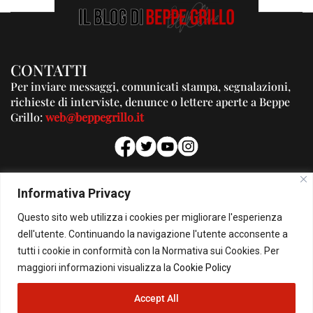
CONTATTI
Per inviare messaggi, comunicati stampa, segnalazioni,
richieste di interviste, denunce o lettere aperte a Beppe
Grillo:
web@beppegrillo.it
PUBBLICITA'
Informativa Privacy
Per la tua pubblicità su questo Blog:
Questo sito web utilizza i cookies per migliorare l'esperienza
pubblicita@beppegrillo.it
dell'utente. Continuando la navigazione l'utente acconsente a
tutti i cookie in conformità con la Normativa sui Cookies. Per
HOMEPAGE
COOKIE POLICY
PRIVACY POLICY
CONTATTI
maggiori informazioni visualizza la
Cookie Policy
Accept All
© Copyright 2026 - Il Blog di Beppe Grillo. All Rights Reserved - Powered by