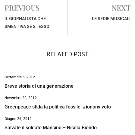
e
t
k
e
i
y
n
PREVIOUS
NEXT
b
s
e
a
l
L
t
o
A
d
d
i
IL GIORNALISTA CHE
LE SEDIE MUSICALI
o
p
I
s
n
SMENTIVA SÉ STESSO
k
p
n
k
RELATED POST
Settembre 6, 2012
Breve storia di una generazione
Novembre 20, 2012
Greenpeace sfida la politica fossile: #iononvivoto
Giugno 26, 2012
Salvate il soldato Mancino – Nicola Biondo