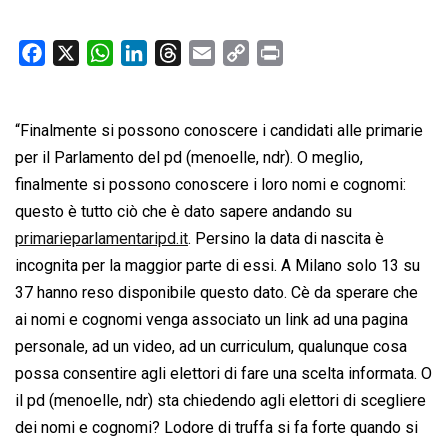
F
X
W
L
T
E
C
P
a
h
i
h
m
o
r
c
a
n
r
a
p
i
“Finalmente si possono conoscere i candidati alle primarie
e
t
k
e
i
y
n
b
s
e
a
l
L
t
per il Parlamento del pd (menoelle, ndr). O meglio,
o
A
d
d
i
finalmente si possono conoscere i loro nomi e cognomi:
o
p
I
s
n
questo è tutto ciò che è dato sapere andando su
k
p
n
k
primarieparlamentaripd.it
. Persino la data di nascita è
incognita per la maggior parte di essi. A Milano solo 13 su
37 hanno reso disponibile questo dato. Cè da sperare che
ai nomi e cognomi venga associato un link ad una pagina
personale, ad un video, ad un curriculum, qualunque cosa
possa consentire agli elettori di fare una scelta informata. O
il pd (menoelle, ndr) sta chiedendo agli elettori di scegliere
dei nomi e cognomi? Lodore di truffa si fa forte quando si