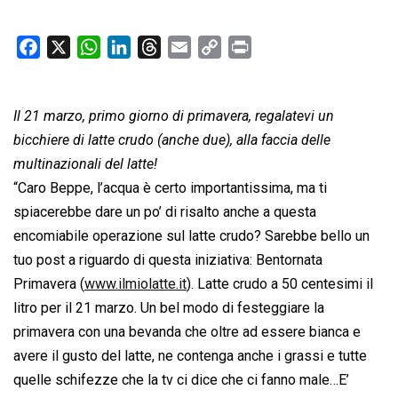
F
X
W
L
T
E
C
P
a
h
i
h
m
o
r
c
a
n
r
a
p
i
Il 21 marzo, primo giorno di primavera, regalatevi un
e
t
k
e
i
y
n
b
s
e
a
l
L
t
bicchiere di latte crudo (anche due), alla faccia delle
o
A
d
d
i
multinazionali del latte!
o
p
I
s
n
“Caro Beppe, l’acqua è certo importantissima, ma ti
k
p
n
k
spiacerebbe dare un po’ di risalto anche a questa
encomiabile operazione sul latte crudo? Sarebbe bello un
tuo post a riguardo di questa iniziativa: Bentornata
Primavera (
www.ilmiolatte.it
). Latte crudo a 50 centesimi il
litro per il 21 marzo. Un bel modo di festeggiare la
primavera con una bevanda che oltre ad essere bianca e
avere il gusto del latte, ne contenga anche i grassi e tutte
quelle schifezze che la tv ci dice che ci fanno male…E’