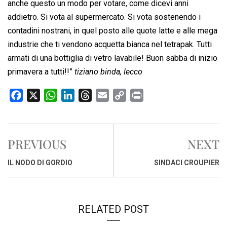
anche questo un modo per votare, come dicevi anni
addietro. Si vota al supermercato. Si vota sostenendo i
contadini nostrani, in quel posto alle quote latte e alle mega
industrie che ti vendono acquetta bianca nel tetrapak. Tutti
armati di una bottiglia di vetro lavabile! Buon sabba di inizio
primavera a tutti!!”
tiziano binda, lecco
F
X
W
L
T
E
C
P
a
h
i
h
m
o
r
c
a
n
r
a
p
i
e
t
k
e
i
y
n
PREVIOUS
NEXT
b
s
e
a
l
L
t
o
A
d
d
i
IL NODO DI GORDIO
SINDACI CROUPIER
o
p
I
s
n
k
p
n
k
RELATED POST