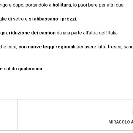
 frigo e dopo, portandolo a
bollitura
, lo puoi bere per altri due.
iglie di vetro e
si abbassano i prezzi
.
 Ogm,
riduzione dei camion
da una parte all’altra dell’Italia.
che così,
con nuove leggi regionali
per avere latte fresco, sano
re
subito
qualcosina
.
MIRACOLO 