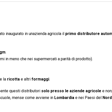
ato inaugurato in unazienda agricola il
primo distributore auto
Ogm
.
mi in meno che nei supermercati a parità di prodotto).
e la
ricotta
e altri
formaggi
.
ente questi distributori
solo presso le aziende agricole
e non
, scuole, mense come avviene in
Lombardia
e nei Paesi del
Nord