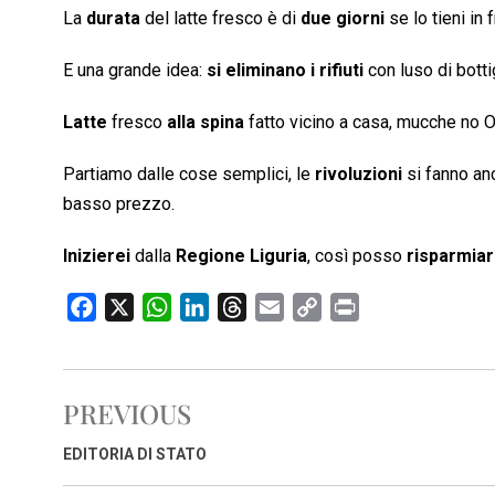
La
durata
del latte fresco è di
due giorni
se lo tieni in
E una grande idea:
si eliminano i rifiuti
con luso di bott
Latte
fresco
alla spina
fatto vicino a casa, mucche no
Partiamo dalle cose semplici, le
rivoluzioni
si fanno an
basso prezzo.
Inizierei
dalla
Regione Liguria
, così posso
risparmia
F
X
W
L
T
E
C
P
a
h
i
h
m
o
r
c
a
n
r
a
p
i
e
t
k
e
i
y
n
PREVIOUS
b
s
e
a
l
L
t
o
A
d
d
i
EDITORIA DI STATO
o
p
I
s
n