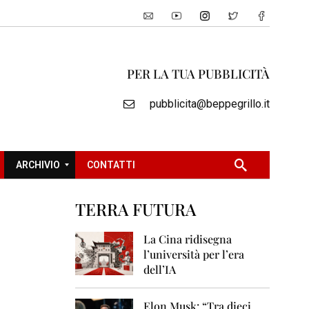
PER LA TUA PUBBLICITÀ
pubblicita@beppegrillo.it
ARCHIVIO
CONTATTI
TERRA FUTURA
2
0
La Cina ridisegna
0
l’università per l’era
5
dell’IA
2
0
Elon Musk: “Tra dieci