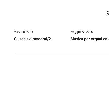
k
p
n
k
R
Marzo 8, 2006
Maggio 27, 2006
Gli schiavi moderni/2
Musica per organi cal