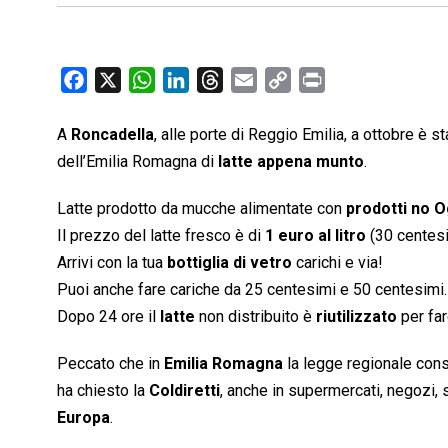
F
X
W
L
T
E
C
P
a
h
i
h
m
o
r
c
a
n
r
a
p
i
A
Roncadella
, alle porte di Reggio Emilia, a ottobre è st
e
t
k
e
i
y
n
dell’Emilia Romagna di
latte appena munto
.
b
s
e
a
l
L
t
Latte prodotto da mucche alimentate con
prodotti no 
o
A
d
d
i
Il prezzo del latte fresco è di
o
p
I
s
1 euro al litro
n
(30 centesi
k
p
n
k
Arrivi con la tua
bottiglia di vetro
carichi e via!
Puoi anche fare cariche da 25 centesimi e 50 centesimi.
Dopo 24 ore il
latte
non distribuito è
riutilizzato
per far
Peccato che in
Emilia Romagna
la legge regionale cons
ha chiesto la
Coldiretti
, anche in supermercati, negozi
Europa
.