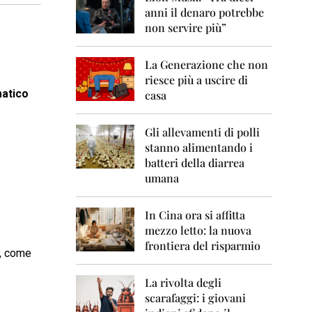
0
anni il denaro potrebbe
6
non servire più”
2
0
La Generazione che non
0
7
riesce più a uscire di
matico
casa
2
0
0
Gli allevamenti di polli
8
stanno alimentando i
batteri della diarrea
2
umana
0
0
9
In Cina ora si affitta
mezzo letto: la nuova
2
frontiera del risparmio
0
, come
1
0
La rivolta degli
scarafaggi: i giovani
2