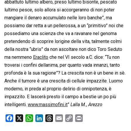
abbattuto lultimo albero, preso lultimo bisonte, pescato
lultimo pesce, solo allora si accorgeranno di non poter
mangiare il denaro accumulato nelle loro banche”, ma
possiamo dar retta a un pellerossa, a un “primitivo” noi che
possediamo una scienza che va a ravanare nel genoma
pretendendo di scoprire lorigine della vita, talmente colmi
della nostra “ubris” da non ascoltare non dico Toro Seduto
ma nemmeno
Eraclito
che nel VI secolo a.C. dice: “Tu non
troverai i confini dellanima, per quanto vada innanzi, tanto
profonda è la sua ragione”? La crescita non è un bene in sè.
Anche il tumore è una crescita di cellule impazzite. Luomo
moderno, in preda al proprio delirio di onnipotenza, è
impazzito. E lascerà presto il campo a bestie un po più
intelligenti.
www.massimofini.it
”
Lalla M., Arezzo
F
X
W
L
T
E
C
P
a
h
i
h
m
o
r