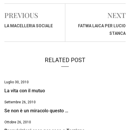
c
a
n
r
a
p
i
e
t
k
e
i
y
n
PREVIOUS
NEXT
b
s
e
a
l
L
t
o
A
d
d
i
LA MACELLERIA SOCIALE
FATWA LAICA PER LUCIO
o
p
I
s
n
STANCA
k
p
n
k
RELATED POST
Luglio 30, 2010
La vita con il mutuo
Settembre 26, 2010
Se non è un miracolo questo …
Ottobre 26, 2010