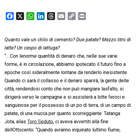
F
X
W
L
T
E
C
P
a
h
i
h
m
o
r
c
a
n
r
a
p
i
Quanto vale un chilo di cemento? Due patate? Mezzo litro di
e
t
k
e
i
y
n
b
s
e
a
l
L
t
latte? Un cespo di lattuga?
o
A
d
d
i
“….Con lenorme quantità di denaro che, nelle sue varie
o
p
I
s
n
forme, è in circolazione, abbiamo ipotecato il futuro fino a
k
p
n
k
epoche così sideralmente lontane da renderlo inesistente.
Quando ci sarà il collasso e il denaro sparirà, la gente delle
città, rendendosi conto che non può mangiare lasfalto, si
dirigerà verso le campagne e si assisterà a lotte feroci e
sanguinose per il possesso di un po di terra, di un campo di
patate, di una mucca per quanto scorreggiante. Tatanga
Jota, alias
Toro Seduto
, ci aveva avvertiti alla fine
dellOttocento: “Quando avranno inquinato lultimo fiume,