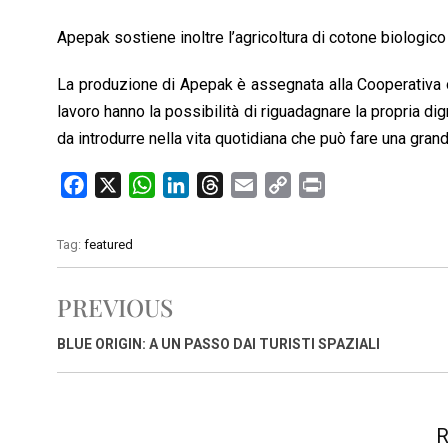
Apepak sostiene inoltre l’agricoltura di cotone biologico e
La produzione di Apepak è assegnata alla Cooperativa
lavoro hanno la possibilità di riguadagnare la propria dig
da introdurre nella vita quotidiana che può fare una gran
F
X
W
L
T
E
C
P
a
h
i
h
m
o
r
c
a
n
r
a
p
i
Tag:
featured
e
t
k
e
i
y
n
b
s
e
a
l
L
t
PREVIOUS
o
A
d
d
i
o
p
I
s
n
BLUE ORIGIN: A UN PASSO DAI TURISTI SPAZIALI
k
p
n
k
R