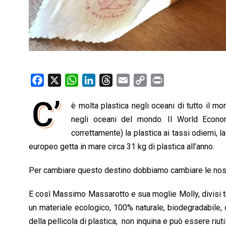
F
X
W
L
T
E
C
P
a
h
i
h
m
o
r
C’
è molta plastica negli oceani di tutto il m
c
a
n
r
a
p
i
e
negli oceani del mondo. Il World Econo
t
k
e
i
y
n
b
s
e
a
l
L
t
correttamente) la plastica ai tassi odierni, 
o
A
d
d
i
europeo getta in mare circa 31 kg di plastica all’anno.
o
p
I
s
n
Per cambiare questo destino dobbiamo cambiare le nostr
k
p
n
k
E così Massimo Massarotto e sua moglie Molly, divisi 
un materiale ecologico, 100% naturale, biodegradabile, c
della pellicola di plastica, non inquina e può essere riut