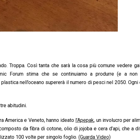
ondo. Troppa. Così tanta che sarà la cosa più comune vedere ga
mic Forum stima che se continuiamo a produrre (e a non 
la plastica nell’oceano supererà il numero di pesci nel 2050. Ogni 
e abitudini.​
tra America e Veneto, hanno ideato
l’Apepak
, un involucro per ali
omposto da fibra di cotone, olio di jojoba e cera d’api, che a d
ilizzato 100 volte per singolo foglio.
(Guarda Video)