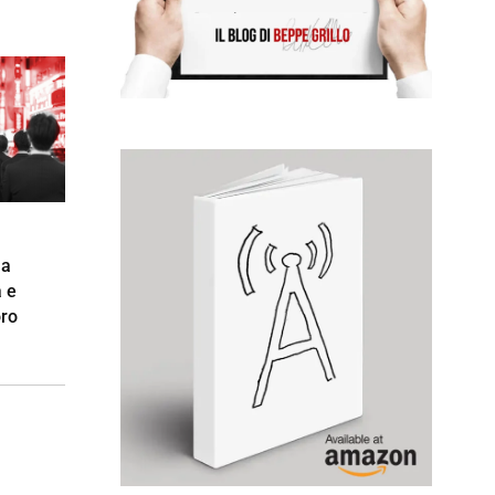
na
a e
oro