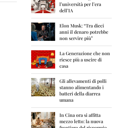
0
l’università per l’era
6
dell’IA
2
0
Elon Musk: “Tra dieci
0
anni il denaro potrebbe
7
non servire più”
2
0
La Generazione che non
0
8
riesce più a uscire di
casa
2
0
0
Gli allevamenti di polli
9
stanno alimentando i
batteri della diarrea
2
umana
0
1
0
In Cina ora si affitta
mezzo letto: la nuova
2
frontiera del risparmio