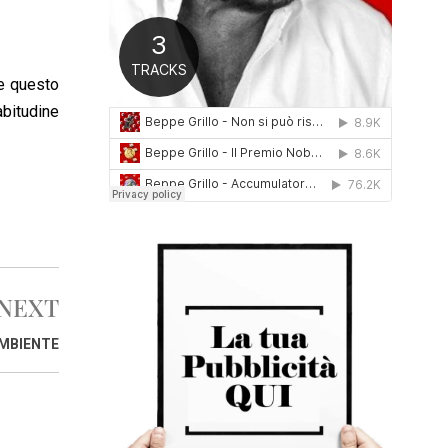
0
1
6
e questo
abitudine
NEXT
AMBIENTE