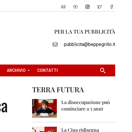
PER LA TUA PUBBLICITÀ
pubblicita@beppegrillo.it
ARCHIVIO
CONTATTI
TERRA FUTURA
2
ca
0
La disoccupazione può
0
cominciare a 5 anni
5
2
0
La Cina ridisegna