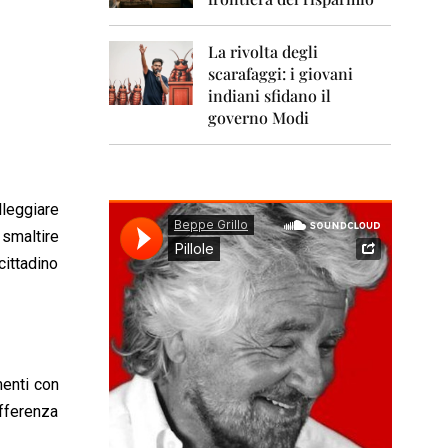
0
1
1
La rivolta degli
scarafaggi: i giovani
2
0
indiani sfidano il
1
governo Modi
2
2
0
1
lleggiare
3
smaltire
2
cittadino
0
1
4
2
0
menti con
1
5
ifferenza
2