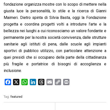
fondazione organizza mostre con lo scopo di mettere nella
giusta luce la personalità, lo stile e la ricerca di Gianni
Maimeri. Dietro spinta di Silvia Basta, oggi la Fondazione
progetta e coordina progetti volti a introdurre l’arte e la
bellezza nei luoghi a cui riconosciamo un valore fondante e
permanente per la nostra società convivenza, dalle strutture
sanitarie agli istituti di pena, dalle scuole agli impianti
sportivi di pubblico utilizzo, con particolare attenzione a
quei presidi che si occupano della parte della cittadinanza
più fragile e portatrice di bisogni di accoglienza e
inclusione.
F
X
W
L
T
E
C
P
a
h
i
h
m
o
r
c
a
n
r
a
p
i
Tag:
featured
e
t
k
e
i
y
n
b
s
e
a
l
L
t