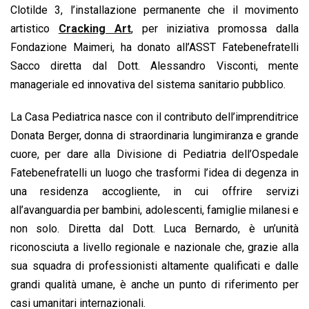
o
A
d
d
i
Clotilde 3, l’installazione permanente che il movimento
o
p
I
s
n
artistico
Cracking Art
, per iniziativa promossa dalla
k
p
n
k
Fondazione Maimeri, ha donato all’ASST Fatebenefratelli
Sacco diretta dal Dott. Alessandro Visconti, mente
manageriale ed innovativa del sistema sanitario pubblico.
La Casa Pediatrica nasce con il contributo dell’imprenditrice
Donata Berger, donna di straordinaria lungimiranza e grande
cuore, per dare alla Divisione di Pediatria dell’Ospedale
Fatebenefratelli un luogo che trasformi l’idea di degenza in
una residenza accogliente, in cui offrire servizi
all’avanguardia per bambini, adolescenti, famiglie milanesi e
non solo. Diretta dal Dott. Luca Bernardo, è un’unità
riconosciuta a livello regionale e nazionale che, grazie alla
sua squadra di professionisti altamente qualificati e dalle
grandi qualità umane, è anche un punto di riferimento per
casi umanitari internazionali.