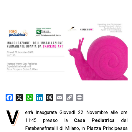
F
X
W
L
T
E
C
P
a
h
i
h
m
o
r
V
errà inaugurata Giovedì 22 Novembre alle ore
c
a
n
r
a
p
i
e
11:45 presso la
t
k
e
i
y
Casa Pediatrica
n
del
b
s
e
a
l
L
t
Fatebenefratelli di Milano, in Piazza Principessa