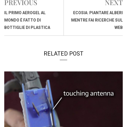
PREVIOUS
NEXT
o
A
d
d
i
o
p
I
s
n
IL PRIMO AEROGEL AL
ECOSIA: PIANTARE ALBERI
k
p
n
k
MONDO È FATTO DI
MENTRE FAI RICERCHE SUL
BOTTIGLIE DI PLASTICA
WEB
RELATED POST