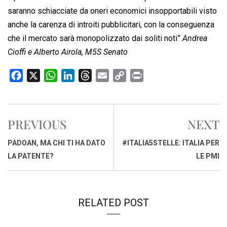
saranno schiacciate da oneri economici insopportabili visto
anche la carenza di introiti pubblicitari, con la conseguenza
che il mercato sarà monopolizzato dai soliti noti”
Andrea
Cioffi e Alberto Airola, M5S Senato
F
X
W
L
T
E
C
P
a
h
i
h
m
o
r
c
a
n
r
a
p
i
e
t
k
e
i
y
n
PREVIOUS
NEXT
b
s
e
a
l
L
t
o
A
d
d
i
PADOAN, MA CHI TI HA DATO
#ITALIA5STELLE: ITALIA PER
o
p
I
s
n
LA PATENTE?
LE PMI
k
p
n
k
RELATED POST