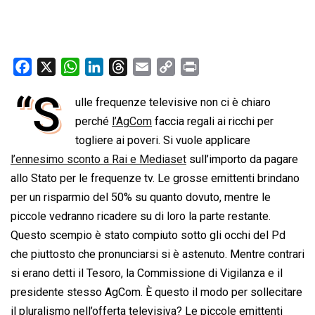
F
X
W
L
T
E
C
P
a
h
i
h
m
o
r
“S
ulle frequenze televisive non ci è chiaro
c
a
n
r
a
p
i
e
perché
t
k
l’AgCom
e
i
faccia regali ai ricchi per
y
n
b
s
e
a
l
L
t
togliere ai poveri. Si vuole applicare
o
A
d
d
i
l’ennesimo sconto a Rai e Mediaset
sull’importo da pagare
o
p
I
s
n
allo Stato per le frequenze tv. Le grosse emittenti brindano
k
p
n
k
per un risparmio del 50% su quanto dovuto, mentre le
piccole vedranno ricadere su di loro la parte restante.
Questo scempio è stato compiuto sotto gli occhi del Pd
che piuttosto che pronunciarsi si è astenuto. Mentre contrari
si erano detti il Tesoro, la Commissione di Vigilanza e il
presidente stesso AgCom. È questo il modo per sollecitare
il pluralismo nell’offerta televisiva? Le piccole emittenti