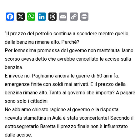
F
X
W
L
T
E
C
P
a
h
i
h
m
o
r
c
a
n
r
a
p
i
“Il prezzo del petrolio continua a scendere mentre quello
e
t
k
e
i
y
n
della benzina rimane alto. Perché?
b
s
e
a
l
L
t
Per lennesima promessa del governo non mantenuta: lanno
o
A
d
d
i
scorso aveva detto che avrebbe cancellato le accise sulla
o
p
I
s
n
benzina.
k
p
n
k
E invece no. Paghiamo ancora le guerre di 50 anni fa,
emergenze finite con soldi mai arrivati. E il prezzo della
benzina rimane alto. Tanto al governo che importa? A pagare
sono solo i cittadini.
Ne abbiamo chiesto ragione al governo e la risposta
ricevuta stamattina in Aula è stata sconcertante! Secondo il
sottosegretario Baretta il prezzo finale non è influenzato
dalle accise.