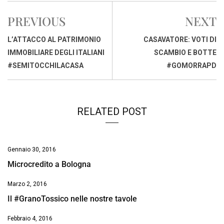
e
t
k
e
i
y
n
PREVIOUS
NEXT
b
s
e
a
l
L
t
o
A
d
d
i
L’ATTACCO AL PATRIMONIO
CASAVATORE: VOTI DI
o
p
I
s
n
IMMOBILIARE DEGLI ITALIANI
SCAMBIO E BOTTE
k
p
n
k
#SEMITOCCHILACASA
#GOMORRAPD
RELATED POST
Gennaio 30, 2016
Microcredito a Bologna
Marzo 2, 2016
Il #GranoTossico nelle nostre tavole
Febbraio 4, 2016