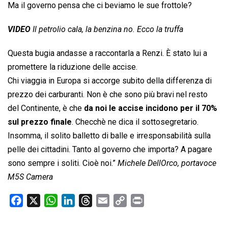
Ma il governo pensa che ci beviamo le sue frottole?
VIDEO
Il petrolio cala, la benzina no. Ecco la truffa
Questa bugia andasse a raccontarla a Renzi. È stato lui a
promettere la riduzione delle accise.
Chi viaggia in Europa si accorge subito della differenza di
prezzo dei carburanti. Non è che sono più bravi nel resto
del Continente, è che
da noi le accise incidono per il 70%
sul prezzo finale
. Checchè ne dica il sottosegretario.
Insomma, il solito balletto di balle e irresponsabilità sulla
pelle dei cittadini. Tanto al governo che importa? A pagare
sono sempre i soliti. Cioè noi.”
Michele DellOrco, portavoce
M5S Camera
F
X
W
L
T
E
C
P
a
h
i
h
m
o
r
c
a
n
r
a
p
i