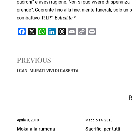
padroni” e avevi ragione. Non si può vivere di speranza, 
prende”. Coerente fino alla fine: niente funerali, solo un 
combattivo. R.I.P.”.
Estrellita *.
F
X
W
L
T
E
C
P
a
h
i
h
m
o
r
c
a
n
r
a
p
i
e
t
k
e
i
y
n
PREVIOUS
b
s
e
a
l
L
t
o
A
d
d
i
I CANI MURATI VIVI DI CASERTA
o
p
I
s
n
k
p
n
k
R
Aprile 8, 2010
Maggio 14, 2010
Moka alla rumena
Sacrifici per tutti