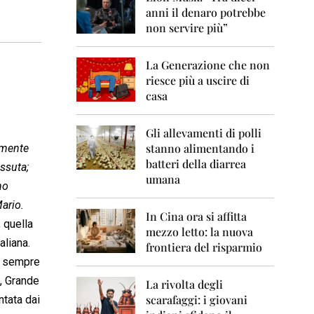
0
anni il denaro potrebbe
6
non servire più”
2
0
La Generazione che non
0
7
riesce più a uscire di
casa
2
0
0
Gli allevamenti di polli
8
stanno alimentando i
tamente
batteri della diarrea
issuta;
2
umana
0
ho
0
Mario.
9
In Cina ora si affitta
 quella
mezzo letto: la nuova
2
aliana.
frontiera del risparmio
0
no sempre
1
0
e, Grande
La rivolta degli
scarafaggi: i giovani
ntata dai
2