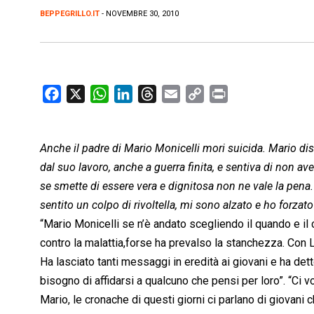
BEPPEGRILLO.IT
- NOVEMBRE 30, 2010
F
X
W
L
T
E
C
P
a
h
i
h
m
o
r
c
a
n
r
a
p
i
Anche il padre di Mario Monicelli mori suicida. Mario diss
e
t
k
e
i
y
n
b
s
e
a
l
L
t
dal suo lavoro, anche a guerra finita, e sentiva di non av
o
A
d
d
i
se smette di essere vera e dignitosa non ne vale la pena. 
o
p
I
s
n
sentito un colpo di rivoltella, mi sono alzato e ho forza
k
p
n
k
“Mario Monicelli se n’è andato scegliendo il quando e il 
contro la malattia,forse ha prevalso la stanchezza. Con L
Ha lasciato tanti messaggi in eredità ai giovani e ha det
bisogno di affidarsi a qualcuno che pensi per loro”. “Ci 
Mario, le cronache di questi giorni ci parlano di giovani