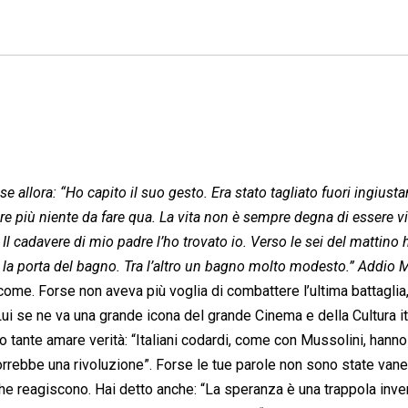
e allora: “Ho capito il suo gesto. Era stato tagliato fuori ingius
ere più niente da fare qua. La vita non è sempre degna di essere v
Il cadavere di mio padre l’ho trovato io. Verso le sei del mattino 
to la porta del bagno. Tra l’altro un bagno molto modesto.” Addio 
come. Forse non aveva più voglia di combattere l’ultima battaglia,
ui se ne va una grande icona del grande Cinema e della Cultura it
to tante amare verità: “Italiani codardi, come con Mussolini, han
vorrebbe una rivoluzione”. Forse le tue parole non sono state van
 che reagiscono. Hai detto anche: “La speranza è una trappola inve