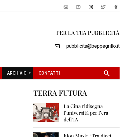
PER LA TUA PUBBLICITÀ
pubblicita@beppegrillo.it
ARCHIVIO
CONTATTI
TERRA FUTURA
2
0
La Cina ridisegna
0
l’università per l’era
5
dell’IA
2
0
Elon Musk: “Tra dieci