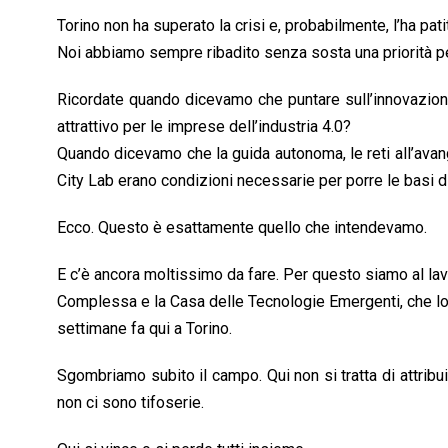
k
p
n
k
Torino non ha superato la crisi e, probabilmente, l’ha patita
Noi abbiamo sempre ribadito senza sosta una priorità per
Ricordate quando dicevamo che puntare sull’innovazion
attrattivo per le imprese dell’industria 4.0?
Quando dicevamo che la guida autonoma, le reti all’avanguar
City Lab erano condizioni necessarie per porre le basi di
Ecco. Questo è esattamente quello che intendevamo.
E c’è ancora moltissimo da fare. Per questo siamo al lavo
Complessa e la Casa delle Tecnologie Emergenti, che lo
settimane fa qui a Torino.
Sgombriamo subito il campo. Qui non si tratta di attribuirs
non ci sono tifoserie.