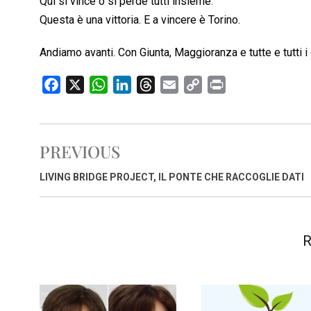
Qui si vince o si perde tutti insieme.
Questa è una vittoria. E a vincere è Torino.
Andiamo avanti. Con Giunta, Maggioranza e tutte e tutti i
F
X
W
L
T
E
C
P
a
h
i
h
m
o
r
c
a
n
r
a
p
i
e
t
k
e
i
y
n
PREVIOUS
b
s
e
a
l
L
t
o
A
d
d
i
LIVING BRIDGE PROJECT, IL PONTE CHE RACCOGLIE DATI
o
p
I
s
n
k
p
n
k
R