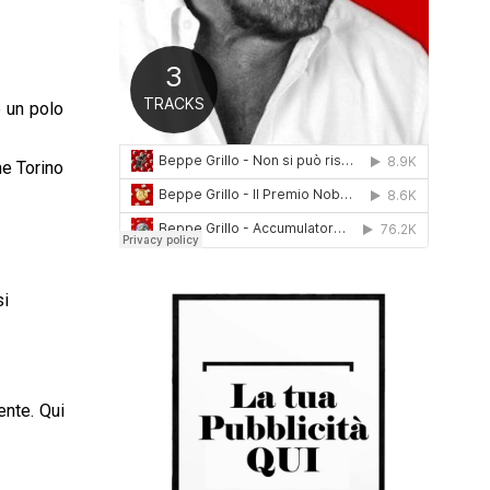
0
1
6
e un polo
me Torino
si
ente. Qui