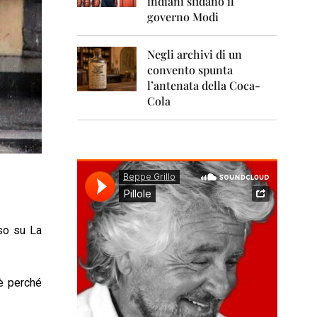
indiani sfidano il
0
1
governo Modi
1
Negli archivi di un
2
0
convento spunta
1
l’antenata della Coca-
2
Cola
2
0
1
3
2
0
1
4
o su La
2
0
1
 è perché
5
2