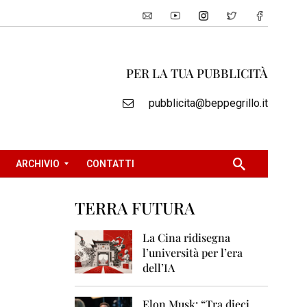
PER LA TUA PUBBLICITÀ
pubblicita@beppegrillo.it
ARCHIVIO
CONTATTI
TERRA FUTURA
2
0
La Cina ridisegna
0
l’università per l’era
5
dell’IA
2
0
Elon Musk: “Tra dieci