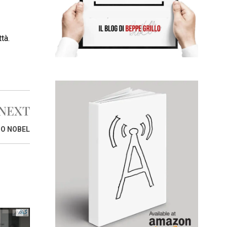
tà.
NEXT
IO NOBEL