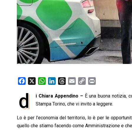
F
X
W
L
T
E
C
P
a
h
i
h
m
o
r
d
i Chiara Appendino –
È una buona notizia, c
c
a
n
r
a
p
i
e
Stampa Torino, che vi invito a leggere.
t
k
e
i
y
n
b
s
e
a
l
L
t
Lo è per l’economia del territorio, lo è per le opportuni
o
A
d
d
i
quello che stiamo facendo come Amministrazione e che di
o
p
I
s
n