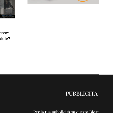
 cose:
salute?
PUBBLICITA'
Per la tua pubblicità su questo Blog: