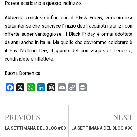
Potete scaricarlo a questo indirizzo.
Abbiamo concluso infine con il Black Friday, la ricorrenza
statunitense che sancisce l’inizio degli acquisti natalizi, con
offerte super vantaggiose. Il Black Friday è ormai adottata
da anni anche in Italia. Ma quello che dovremmo celebrare è
il Buy Nothing Day, il giorno del non acquisto!
Leggete,
condividete e riflettete.
Buona Domenica
F
X
W
L
T
E
C
P
a
h
i
h
m
o
r
c
a
n
r
a
p
i
e
t
k
e
i
y
n
PREVIOUS
NEXT
b
s
e
a
l
L
t
o
A
d
d
i
LA SETTIMANA DEL BLOG #88
LA SETTIMANA DEL BLOG #90
o
p
I
s
n