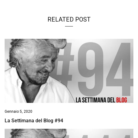
k
p
n
k
RELATED POST
Gennaio 5, 2020
La Settimana del Blog #94