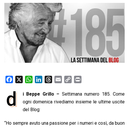
F
X
W
L
T
E
C
P
a
h
i
h
m
o
r
d
i Beppe Grillo –
Settimana numero 185. Come
c
a
n
r
a
p
i
e
ogni domenica rivediamo insieme le ultime uscite
t
k
e
i
y
n
b
s
e
a
l
L
t
del Blog:
o
A
d
d
i
“Ho sempre avuto una passione per i numeri e così, da buon
o
p
I
s
n