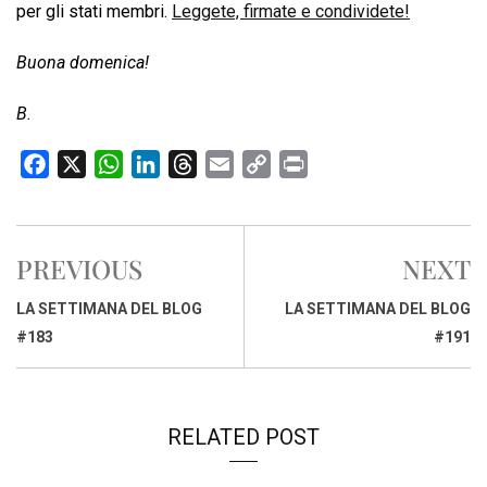
per gli stati membri.
Leggete, firmate e condividete!
Buona domenica!
B.
F
X
W
L
T
E
C
P
a
h
i
h
m
o
r
c
a
n
r
a
p
i
e
t
k
e
i
y
n
PREVIOUS
NEXT
b
s
e
a
l
L
t
o
A
d
d
i
LA SETTIMANA DEL BLOG
LA SETTIMANA DEL BLOG
o
p
I
s
n
#183
#191
k
p
n
k
RELATED POST