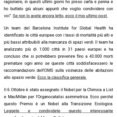
ragioniere, in questi ultimi giorni ho preso carta e penna e
k
p
n
k
ho buttato giù alcuni appunti che voglio condividere con
voi”.
Se non lo avete ancora letto, ecco il mio ultimo post.
Un team del Barcelona Institute for Global Health ha
identificato le città europee con i tassi di mortalità più alti e
più bassi attribuibili alla mancanza di spazi verdi. Il team ha
analizzato più di 1.000 città in 31 paesi europei e ha
concluso che si potrebbero prevenire fino a 43.000 morti
premature ogni anno se queste città soddisfacessero le
raccomandazioni dell’OMS sulla vicinanza delle abitazioni
allo spazio verde.
Ecco la classifica generale.
Il 6 Ottobre è stato assegnato il Nobel per la Chimica a List
e MacMillan per l’Organocatalisi asimmetrica. Ecco perché
questo Premio è un Nobel alla Transizione Ecologica.
Leggete e condividete questo interessante