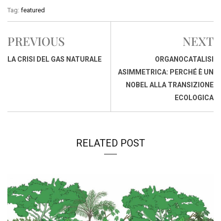
c
a
n
r
a
p
i
Tag:
featured
e
t
k
e
i
y
n
b
s
e
a
l
L
t
PREVIOUS
NEXT
o
A
d
d
i
o
p
I
s
n
LA CRISI DEL GAS NATURALE
ORGANOCATALISI
k
p
n
k
ASIMMETRICA: PERCHÉ È UN
NOBEL ALLA TRANSIZIONE
ECOLOGICA
RELATED POST