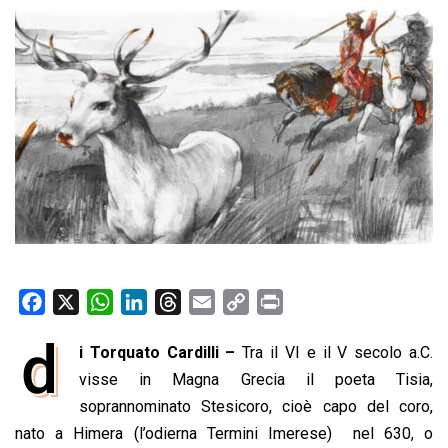
F
X
W
L
T
E
C
P
a
h
i
h
m
o
r
d
i Torquato Cardilli –
Tra il VI e il V secolo a.C.
c
a
n
r
a
p
i
e
visse in Magna Grecia il poeta Tisia,
t
k
e
i
y
n
b
s
e
a
l
L
t
soprannominato Stesicoro, cioè capo del coro,
o
A
d
d
i
nato a Himera (l’odierna Termini Imerese) nel 630, o