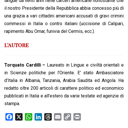
langue da venti anni nelle carceri americane nonostante che
il nostro Presidente della Repubblica abbia concesso più di
una grazia a vari cittadini americani accusati di gravi crimini
commessi in Italia o contro italiani (uccisione di Calipari,
rapimento Abu Omar, funivia del Cermis, ecc.).
L’AUTORE
Torquato Cardilli –
Laureato in Lingue e civiltà orientali e
in Scienze politiche per l’Oriente. E’ stato Ambasciatore
d’Italia in Albania, Tanzania, Arabia Saudita ed Angola. Ha
redatto oltre 200 articoli di carattere politico ed economico
pubblicati in Italia e all’estero da varie testate ed agenzie di
stampa.
F
X
W
L
T
E
C
P
a
h
i
h
m
o
r