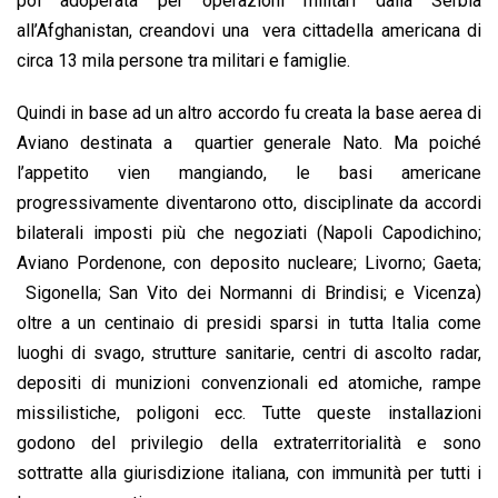
poi adoperata per operazioni militari dalla Serbia
all’Afghanistan, creandovi una vera cittadella americana di
circa 13 mila persone tra militari e famiglie.
Quindi in base ad un altro accordo fu creata la base aerea di
Aviano destinata a quartier generale Nato. Ma poiché
l’appetito vien mangiando, le basi americane
progressivamente diventarono otto, disciplinate da accordi
bilaterali imposti più che negoziati (Napoli Capodichino;
Aviano Pordenone, con deposito nucleare; Livorno; Gaeta;
Sigonella; San Vito dei Normanni di Brindisi; e Vicenza)
oltre a un centinaio di presidi sparsi in tutta Italia come
luoghi di svago, strutture sanitarie, centri di ascolto radar,
depositi di munizioni convenzionali ed atomiche, rampe
missilistiche, poligoni ecc. Tutte queste installazioni
godono del privilegio della extraterritorialità e sono
sottratte alla giurisdizione italiana, con immunità per tutti i