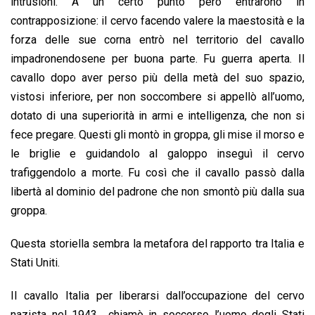
intrusioni. A un certo punto però entrarono in
contrapposizione: il cervo facendo valere la maestosità e la
forza delle sue corna entrò nel territorio del cavallo
impadronendosene per buona parte. Fu guerra aperta. Il
cavallo dopo aver perso più della metà del suo spazio,
vistosi inferiore, per non soccombere si appellò all’uomo,
dotato di una superiorità in armi e intelligenza, che non si
fece pregare. Questi gli montò in groppa, gli mise il morso e
le briglie e guidandolo al galoppo inseguì il cervo
trafiggendolo a morte. Fu così che il cavallo passò dalla
libertà al dominio del padrone che non smontò più dalla sua
groppa.
Questa storiella sembra la metafora del rapporto tra Italia e
Stati Uniti.
Il cavallo Italia per liberarsi dall’occupazione del cervo
nazista nel 1943 chiamò in soccorso l’uomo degli Stati