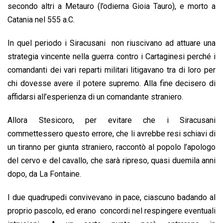
o
p
I
s
n
secondo altri a Metauro (l’odierna Gioia Tauro), e morto a
k
p
n
k
Catania nel 555 a.C.
In quel periodo i Siracusani non riuscivano ad attuare una
strategia vincente nella guerra contro i Cartaginesi perché i
comandanti dei vari reparti militari litigavano tra di loro per
chi dovesse avere il potere supremo. Alla fine decisero di
affidarsi all’esperienza di un comandante straniero.
Allora Stesicoro, per evitare che i Siracusani
commettessero questo errore, che li avrebbe resi schiavi di
un tiranno per giunta straniero, raccontò al popolo l’apologo
del cervo e del cavallo, che sarà ripreso, quasi duemila anni
dopo, da La Fontaine.
I due quadrupedi convivevano in pace, ciascuno badando al
proprio pascolo, ed erano concordi nel respingere eventuali