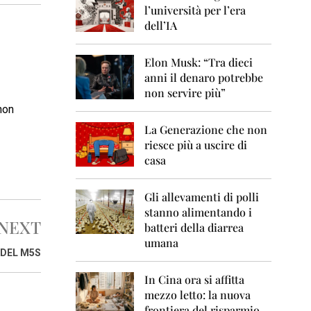
0
l’università per l’era
6
dell’IA
2
0
Elon Musk: “Tra dieci
0
anni il denaro potrebbe
7
non servire più”
2
non
0
La Generazione che non
0
8
riesce più a uscire di
casa
2
0
0
Gli allevamenti di polli
9
stanno alimentando i
NEXT
batteri della diarrea
2
umana
0
 DEL M5S
1
0
In Cina ora si affitta
mezzo letto: la nuova
2
frontiera del risparmio