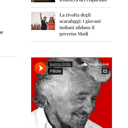
0
1
1
La rivolta degli
scarafaggi: i giovani
2
0
indiani sfidano il
1
er
governo Modi
2
2
0
1
3
2
0
1
4
2
0
1
5
2