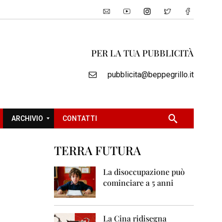
PER LA TUA PUBBLICITÀ
pubblicita@beppegrillo.it
ARCHIVIO
CONTATTI
TERRA FUTURA
2
0
La disoccupazione può
0
cominciare a 5 anni
5
2
0
La Cina ridisegna