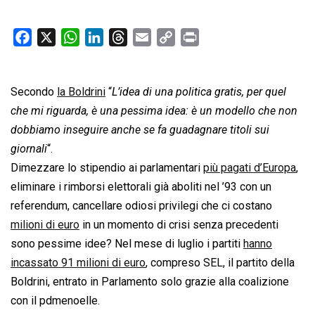
F
X
W
L
T
E
C
P
a
h
i
h
m
o
r
c
a
n
r
a
p
i
Secondo
e
la Boldrini
t
k
“
L’idea di una politica gratis, per quel
e
i
y
n
b
s
e
a
l
L
t
che mi riguarda, è una pessima idea: è un modello che non
o
A
d
d
i
dobbiamo inseguire anche se fa guadagnare titoli sui
o
p
I
s
n
giornali
“.
k
p
n
k
Dimezzare lo stipendio ai parlamentari
più pagati d’Europa
,
eliminare i rimborsi elettorali già aboliti nel ’93 con un
referendum, cancellare odiosi privilegi che ci costano
milioni di euro
in un momento di crisi senza precedenti
sono pessime idee? Nel mese di luglio i partiti
hanno
incassato 91 milioni di euro
, compreso SEL, il partito della
Boldrini, entrato in Parlamento solo grazie alla coalizione
con il pdmenoelle.