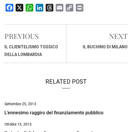
F
X
W
L
T
E
C
P
a
h
i
h
m
o
r
c
a
n
r
a
p
i
e
t
k
e
i
y
n
PREVIOUS
NEXT
b
s
e
a
l
L
t
o
A
d
d
i
IL CLIENTELISMO TOSSICO
IL BUCHINO DI MILANO
o
p
I
s
n
DELLA LOMBARDIA
k
p
n
k
RELATED POST
Settembre 25, 2013
L’ennesimo raggiro del finanziamento pubblico
Ottobre 15, 2013