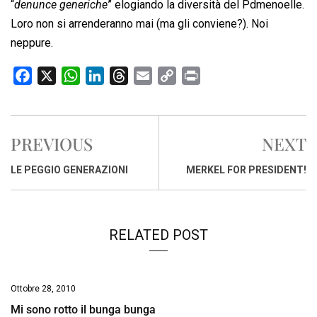
“
denunce generiche
” elogiando la diversità del Pdmenoelle.
Loro non si arrenderanno mai (ma gli conviene?). Noi
neppure.
F
X
W
L
T
E
C
P
a
h
i
h
m
o
r
c
a
n
r
a
p
i
e
t
k
e
i
y
n
PREVIOUS
NEXT
b
s
e
a
l
L
t
o
A
d
d
i
LE PEGGIO GENERAZIONI
MERKEL FOR PRESIDENT!
o
p
I
s
n
k
p
n
k
RELATED POST
Ottobre 28, 2010
Mi sono rotto il bunga bunga