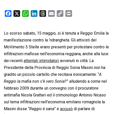
F
X
W
L
T
E
C
P
a
h
i
h
m
o
r
c
a
n
r
a
p
i
Lo scorso sabato, 15 maggio, si è tenuta a Reggio Emilia la
e
t
k
e
i
y
n
b
s
e
a
l
L
t
manifestazione contro la ‘ndrangheta. Gli attivisti del
o
A
d
d
i
MoVimento 5 Stelle erano presenti per protestare contro le
o
p
I
s
n
infiltrazioni mafiose nell’economia reggiana, anche alla luce
k
p
n
k
dei recenti
attentati intimidatori
avvenuti in città. La
Presidente della Provincia di Reggio Sonia Masini non ha
gradito un piccolo cartello che recitava ironicamente: “
A
Reggio la mafia non c’è vero Sonia
?” alludendo a come nel
febbraio 2009 durante un convegno con il procuratore
antimafia Nicola Gratteri ed il crimonologo Antonio Nicaso
sul tema infiltrazioni nell’economia emiliano romagnola la
Masini disse “
Reggio è sana
” e
accusò
di parlare di