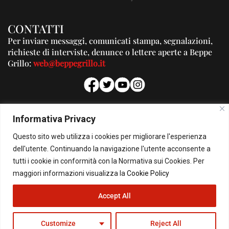
CONTATTI
Per inviare messaggi, comunicati stampa, segnalazioni,
richieste di interviste, denunce o lettere aperte a Beppe
Grillo:
web@beppegrillo.it
PUBBLICITA'
Informativa Privacy
Per la tua pubblicità su questo Blog:
Questo sito web utilizza i cookies per migliorare l'esperienza
pubblicita@beppegrillo.it
dell'utente. Continuando la navigazione l'utente acconsente a
tutti i cookie in conformità con la Normativa sui Cookies. Per
HOMEPAGE
COOKIE POLICY
PRIVACY POLICY
CONTATTI
maggiori informazioni visualizza la
Cookie Policy
Accept All
© Copyright 2026 - Il Blog di Beppe Grillo. All Rights Reserved - Powered by
happygrafic.com
Customize
Reject All