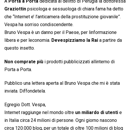
A
Porta a Porta
dedicata al delitto di Perugia la dottoressa
Graziottin
psicologa e sessuologa di chiara fama ha detto
che “Internet e’ l’anticamera della prostituzione giovanile”.
Vespa ha sorriso condiscendente.
Bruno Vespa è un danno per il Paese, per linformazione
libera e per leconomia.
Devespizziamo la Rai
a partire da
questo insetto.
Non comprate più
i prodotti pubblicizzati allinterno di
Porta a Porta.
Pubblico una lettera aperta al Bruno Vespa che mi è stata
inviata. Diffondetela.
Egregio Dott. Vespa,
Internet raggiunge nel mondo oltre
un miliardo di utenti
e
in Italia circa 24 milioni di persone. Ogni giorno nascono
circa 120.000 blog, per un totale di oltre 100 milioni di blog