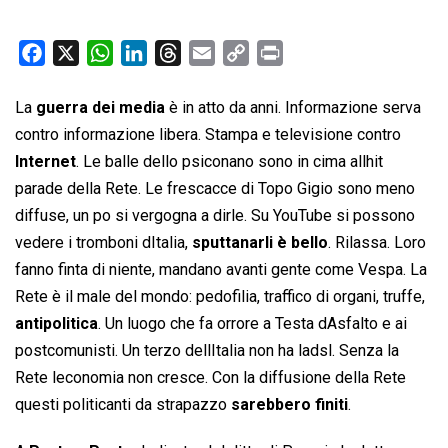
F
X
W
L
T
E
C
P
a
h
i
h
m
o
r
c
a
n
r
a
p
i
La
guerra dei media
è in atto da anni. Informazione serva
e
t
k
e
i
y
n
contro informazione libera. Stampa e televisione contro
b
s
e
a
l
L
t
Internet
. Le balle dello psiconano sono in cima allhit
o
A
d
d
i
parade della Rete. Le frescacce di Topo Gigio sono meno
o
p
I
s
n
diffuse, un po si vergogna a dirle. Su YouTube si possono
k
p
n
k
vedere i tromboni dItalia,
sputtanarli è bello
. Rilassa. Loro
fanno finta di niente, mandano avanti gente come Vespa. La
Rete è il male del mondo: pedofilia, traffico di organi, truffe,
antipolitica
. Un luogo che fa orrore a Testa dAsfalto e ai
postcomunisti. Un terzo dellItalia non ha ladsl. Senza la
Rete leconomia non cresce. Con la diffusione della Rete
questi politicanti da strapazzo
sarebbero finiti
.