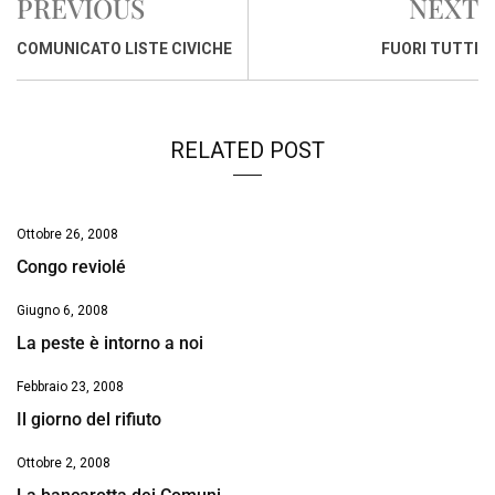
PREVIOUS
NEXT
b
s
e
a
l
L
t
o
A
d
d
i
COMUNICATO LISTE CIVICHE
FUORI TUTTI
o
p
I
s
n
k
p
n
k
RELATED POST
Ottobre 26, 2008
Congo reviolé
Giugno 6, 2008
La peste è intorno a noi
Febbraio 23, 2008
Il giorno del rifiuto
Ottobre 2, 2008