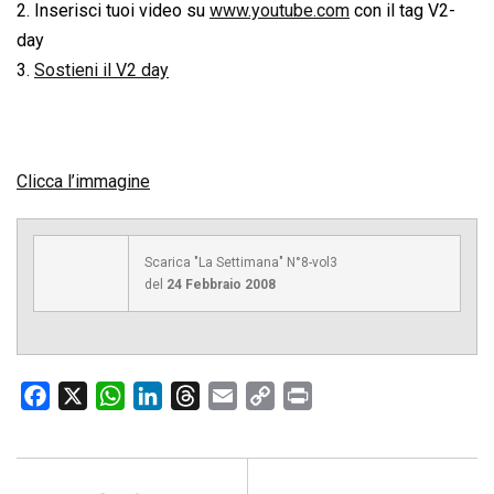
2. Inserisci tuoi video su
www.youtube.com
con il tag V2-
day
3.
Sostieni il V2 day
Clicca l’immagine
Scarica "La Settimana" N°8-vol3
del
24 Febbraio 2008
F
X
W
L
T
E
C
P
a
h
i
h
m
o
r
c
a
n
r
a
p
i
e
t
k
e
i
y
n