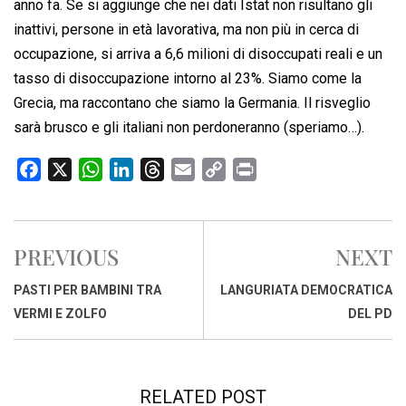
anno fa. Se si aggiunge che nei dati Istat non risultano gli
inattivi, persone in età lavorativa, ma non più in cerca di
occupazione, si arriva a 6,6 milioni di disoccupati reali e un
tasso di disoccupazione intorno al 23%. Siamo come la
Grecia, ma raccontano che siamo la Germania. Il risveglio
sarà brusco e gli italiani non perdoneranno (speriamo…).
F
X
W
L
T
E
C
P
a
h
i
h
m
o
r
c
a
n
r
a
p
i
e
t
k
e
i
y
n
PREVIOUS
NEXT
b
s
e
a
l
L
t
o
A
d
d
i
PASTI PER BAMBINI TRA
LANGURIATA DEMOCRATICA
o
p
I
s
n
VERMI E ZOLFO
DEL PD
k
p
n
k
RELATED POST