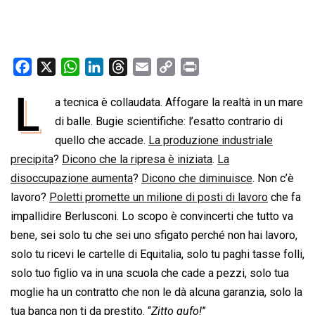
F
X
W
L
T
E
C
P
a
h
i
h
m
o
r
L
a tecnica è collaudata. Affogare la realtà in un mare
c
a
n
r
a
p
i
e
di balle. Bugie scientifiche: l’esatto contrario di
t
k
e
i
y
n
b
s
e
a
l
L
t
quello che accade.
La produzione industriale
o
A
d
d
i
precipita
?
Dicono che la ripresa è iniziata
.
La
o
p
I
s
n
disoccupazione aumenta
?
Dicono che diminuisce
. Non c’è
k
p
n
k
lavoro?
Poletti promette un milione di posti di lavoro
che fa
impallidire Berlusconi. Lo scopo è convincerti che tutto va
bene, sei solo tu che sei uno sfigato perché non hai lavoro,
solo tu ricevi le cartelle di Equitalia, solo tu paghi tasse folli,
solo tuo figlio va in una scuola che cade a pezzi, solo tua
moglie ha un contratto che non le dà alcuna garanzia, solo la
tua banca non ti da prestito. “
Zitto gufo!
”