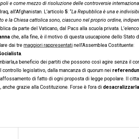
popoli e come mezzo di risoluzione delle controversie internaziona
’Iraq, all’Afghanistan. L’articolo
5
: “
La Repubblica è una e indivisibi
to e la Chiesa cattolica sono, ciascuno nel proprio ordine, indipe
blica da parte del Vaticano, dal Pacs alla scuola privata. L’elenco
ianna
che, alla fine, è il motivo di questa usucapione dello Stato 
olare dai tre
maggiori rappresentati
nell’Assemblea Costituente:
ocialista
.
biarla,a beneficio dei partiti che possono così agire senza il con
il controllo legislativo, dalla mancanza di quorum nei
referendu
’affossamento di fatto di ogni proposta di legge popolare. Il citt
 anche grazie alla Costituzione. Forse è l’ora di
desacralizzarl