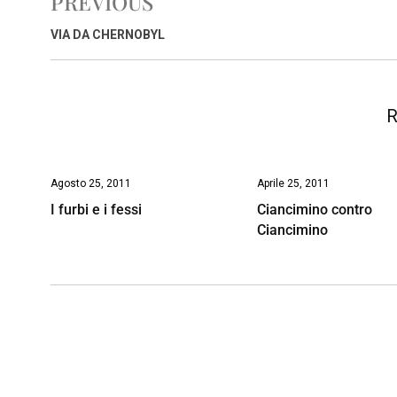
PREVIOUS
b
s
e
a
l
L
t
o
A
d
d
i
VIA DA CHERNOBYL
o
p
I
s
n
k
p
n
k
R
Agosto 25, 2011
Aprile 25, 2011
I furbi e i fessi
Ciancimino contro
Ciancimino