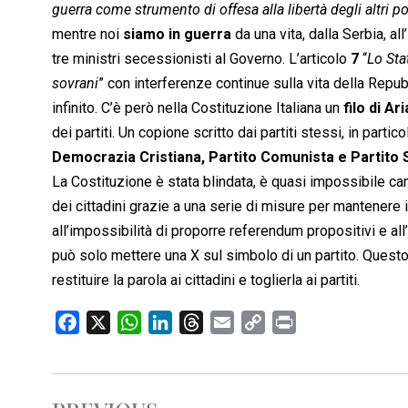
guerra come strumento di offesa alla libertà degli altri 
mentre noi
siamo in guerra
da una vita, dalla Serbia, all
tre ministri secessionisti al Governo. L’articolo
7
“
Lo Sta
sovrani
” con interferenze continue sulla vita della Repub
infinito. C’è però nella Costituzione Italiana un
filo di Ar
dei partiti. Un copione scritto dai partiti stessi, in partic
Democrazia Cristiana, Partito Comunista e Partito S
La Costituzione è stata blindata, è quasi impossibile cam
dei cittadini grazie a una serie di misure per mantenere 
all’impossibilità di proporre referendum propositivi e all
può solo mettere una X sul simbolo di un partito. Questo,
restituire la parola ai cittadini e toglierla ai partiti.
F
X
W
L
T
E
C
P
a
h
i
h
m
o
r
c
a
n
r
a
p
i
e
t
k
e
i
y
n