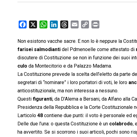
F
X
W
L
T
E
C
P
a
h
i
h
m
o
r
c
a
n
r
a
p
i
Non esistono vacche sacre. E non lo è neppure la Costit
e
t
k
e
i
y
n
farisei salmodianti
del Pdmenoelle come attestato di
b
s
e
a
l
L
t
discutere di Costituzione se non in funzione dei suoi in
o
A
d
d
i
culo
da Montecitorio e da Palazzo Madama.
o
p
I
s
n
La Costituzione prevede la scelta dell’eletto da parte de
k
p
n
k
segretari di “nominare” i loro portatori di voti, le loro
anc
anticostituzionale, ma non interessa a nessuno.
Questi
figuranti
, da D’Alema a Bersani, da Alfano alla Car
Presidenza della Repubblica e la Corte Costituzionale no
Larticolo
48
contiene due punti: il voto è personale ed egu
Delle due l’una: o questa Costituzione è un
colabrodo
, 
ha avvertito. Se si scorrono i suoi articoli, pochi sono ri