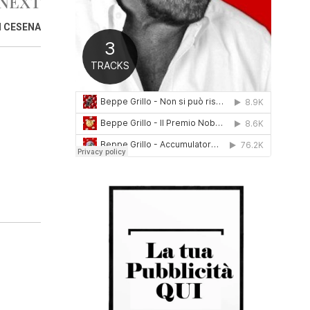
NEXT
0
1
I CESENA
6