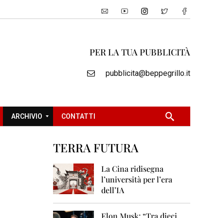
PER LA TUA PUBBLICITÀ
pubblicita@beppegrillo.it
ARCHIVIO
CONTATTI
TERRA FUTURA
2
0
La Cina ridisegna
0
l’università per l’era
5
dell’IA
2
0
Elon Musk: “Tra dieci