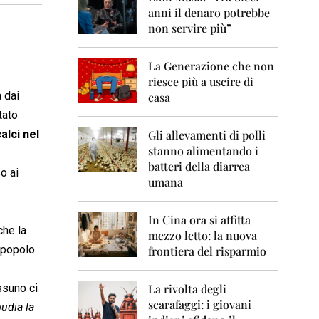
0
anni il denaro potrebbe
6
non servire più”
2
0
La Generazione che non
0
7
riesce più a uscire di
 dai
casa
2
tato
0
0
alci nel
Gli allevamenti di polli
8
stanno alimentando i
batteri della diarrea
o ai
2
umana
0
0
9
In Cina ora si affitta
che la
mezzo letto: la nuova
2
 popolo.
frontiera del risparmio
0
1
0
ssuno ci
La rivolta degli
scarafaggi: i giovani
2
ipudia la