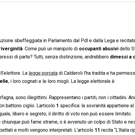
uzione sbeffeggiata in Parlamento dal Pdl e dalla Lega e recitata
riverginità
. Come può un manipolo di
occupanti abusivi
dello S
teressi di parte? Tutti, senza distinzione, andrebbero
dimessi a c
ll’elettore. La
legge porcata
di Calderoli l’ha tradita e ha permess
elle
, i loro cognati e le loro mogli. La legge elettorale è
fagna, sono illegittimi. Rappresentano i partiti, non i cittadini. An
n battono ciglio. Larticolo
1
specifica: la sovranità appartiene al
ale, libero e segreto; il diritto di voto non può essere limitato.
e chiunque può farne strame, o è avvenuto un colpo di Stato e ne
spettati e molti vengono interpretati. L’articolo
11
recita “
L’Italia r