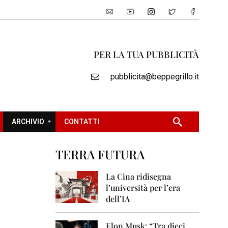
PER LA TUA PUBBLICITÀ
pubblicita@beppegrillo.it
ARCHIVIO
CONTATTI
TERRA FUTURA
2
0
La Cina ridisegna
0
l’università per l’era
5
dell’IA
2
0
Elon Musk: “Tra dieci