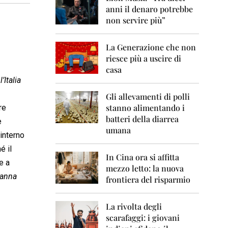
0
anni il denaro potrebbe
6
non servire più”
2
0
La Generazione che non
0
7
riesce più a uscire di
casa
2
’Italia
0
0
Gli allevamenti di polli
8
stanno alimentando i
re
batteri della diarrea
e
2
umana
0
’interno
0
é il
9
In Cina ora si affitta
e a
mezzo letto: la nuova
2
 Vanna
frontiera del risparmio
0
1
0
La rivolta degli
scarafaggi: i giovani
2