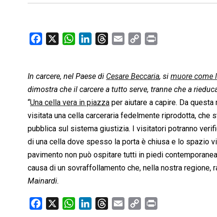
F
X
W
L
T
E
C
P
a
h
i
h
m
o
r
c
a
n
r
a
p
i
In carcere, nel Paese di
e
t
k
Cesare Beccaria
e
i
y
n
, si
muore come 
b
s
e
a
l
L
t
dimostra che il carcere a tutto serve, tranne che a rieduca
o
A
d
d
i
“
Una cella vera in piazza
per aiutare a capire. Da questa
o
p
I
s
n
visitata una cella carceraria fedelmente riprodotta, che st
k
p
n
k
pubblica sul sistema giustizia. I visitatori potranno verif
di una cella dove spesso la porta è chiusa e lo spazio vi
pavimento non può ospitare tutti in piedi contemporaneamen
causa di un sovraffollamento che, nella nostra regione, 
Mainardi.
F
X
W
L
T
E
C
P
a
h
i
h
m
o
r