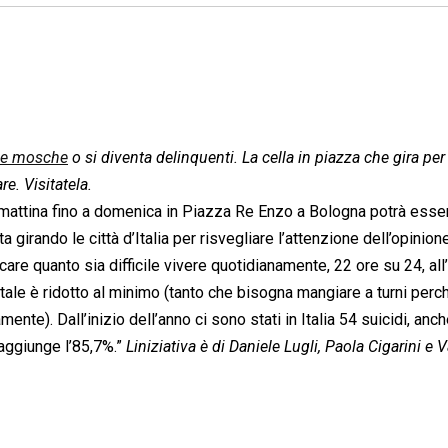
le mosche
o si diventa delinquenti. La cella in piazza che gira per l
re. Visitatela.
 mattina fino a domenica in Piazza Re Enzo a Bologna potrà esse
a girando le città d’Italia per risvegliare l’attenzione dell’opinion
icare quanto sia difficile vivere quotidianamente, 22 ore su 24, all
tale è ridotto al minimo (tanto che bisogna mangiare a turni perch
te). Dall’inizio dell’anno ci sono stati in Italia 54 suicidi, anch
raggiunge l’85,7%.”
Liniziativa è di Daniele Lugli, Paola Cigarini e