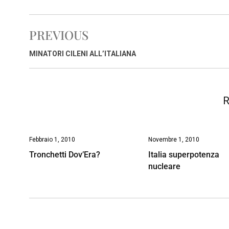
c
a
n
r
a
p
i
e
t
k
e
i
y
n
PREVIOUS
b
s
e
a
l
L
t
o
A
d
d
i
MINATORI CILENI ALL’ITALIANA
o
p
I
s
n
k
p
n
k
R
Febbraio 1, 2010
Novembre 1, 2010
Tronchetti Dov’Era?
Italia superpotenza
nucleare