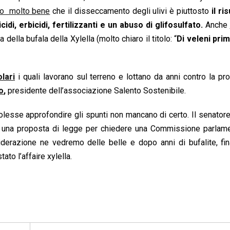
to molto bene
che il disseccamento degli ulivi è piuttosto
il ri
di, erbicidi, fertilizzanti e un abuso di glifosulfato.
Anche
ella bufala della Xylella (molto chiaro il titolo: “
Di veleni prim
lari
i quali lavorano sul terreno e lottano da anni contro la p
o
,
presidente dell’associazione Salento Sostenibile.
olesse approfondire gli spunti non mancano di certo. Il senator
o una proposta di legge per chiedere una Commissione parlame
iderazione ne vedremo delle belle e dopo anni di bufalite, fi
ato l’affaire xylella.