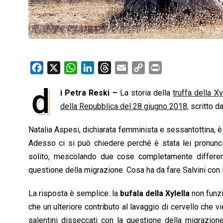
F
X
W
L
T
E
C
P
a
h
i
h
m
o
r
d
i Petra Reski –
La storia della
truffa della Xy
c
a
n
r
a
p
i
e
della Repubblica del 28 giugno 2018,
t
k
e
i
y
n
scritto da
b
s
e
a
l
L
t
Natalia Aspesi, dichiarata femminista e sessantottina, è
o
A
d
d
i
Adesso ci si può chiedere perché è stata lei pronunci
o
p
I
s
n
solito, mescolando due cose completamente differenti
k
p
n
k
questione della migrazione. Cosa ha da fare Salvini con 
La risposta è semplice: la
bufala della Xylella
non funzi
che un ulteriore contributo al lavaggio di cervello che v
salentini disseccati con la questione della migrazio