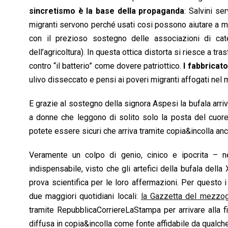
sincretismo è la base della propaganda
: Salvini se
migranti servono perché usati cosi possono aiutare a mant
con il prezioso sostegno delle associazioni di catego
dell’agricoltura). In questa ottica distorta si riesce a tras
contro “il batterio” come dovere patriottico.
I fabbricato
ulivo disseccato e pensi ai poveri migranti affogati nel
E grazie al sostegno della signora Aspesi la bufala arr
a donne che leggono di solito solo la posta del cuore
potete essere sicuri che arriva tramite copia&incolla anc
Veramente un colpo di genio, cinico e ipocrita – ne
indispensabile, visto che gli artefici della bufala della
prova scientifica per le loro affermazioni. Per questo i
due maggiori quotidiani locali:
la Gazzetta del mezzo
tramite RepubblicaCorriereLaStampa per arrivare alla f
diffusa in copia&incolla come fonte affidabile da qualch