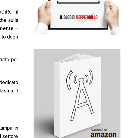
oDiRo
, il
che sulla
amente
–
nto degli
utto per
 dedicato
lasma. Il
tampa in
l settore