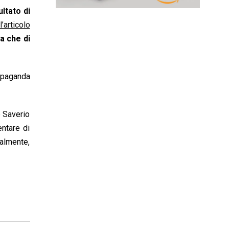
sultato di
l’articolo
a che di
ropaganda
e Saverio
ntare di
nalmente,