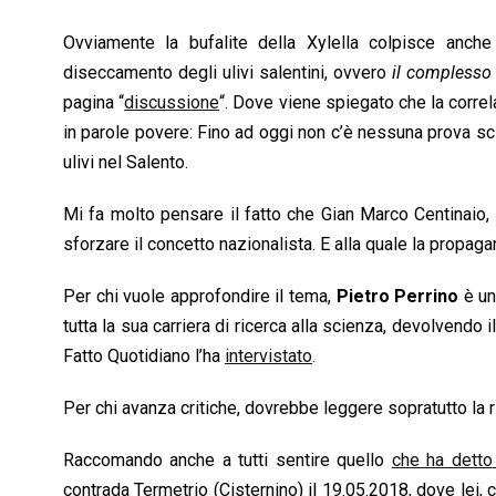
Ovviamente la bufalite della Xylella colpisce anch
diseccamento degli ulivi salentini, ovvero
il complesso 
pagina “
discussione
“. Dove viene spiegato che la corr
in parole povere: Fino ad oggi non c’è nessuna prova sci
ulivi nel Salento.
Mi fa molto pensare il fatto che Gian Marco Centinaio, 
sforzare il concetto nazionalista. E alla quale la propag
Per chi vuole approfondire il tema
,
Pietro Perrino
è un
tutta la sua carriera di ricerca alla scienza, devolvend
Fatto Quotidiano l’ha
intervistato
.
Per chi avanza critiche, dovrebbe leggere sopratutto la r
Raccomando anche a tutti sentire quello
che ha detto
contrada Termetrio (Cisternino) il 19.05.2018, dove lei,