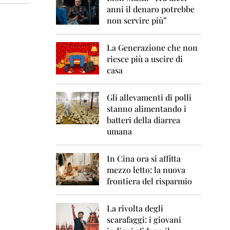
0
anni il denaro potrebbe
6
non servire più”
2
0
La Generazione che non
0
7
riesce più a uscire di
casa
2
0
0
Gli allevamenti di polli
8
stanno alimentando i
batteri della diarrea
2
umana
0
0
9
In Cina ora si affitta
mezzo letto: la nuova
2
frontiera del risparmio
0
1
0
La rivolta degli
scarafaggi: i giovani
2