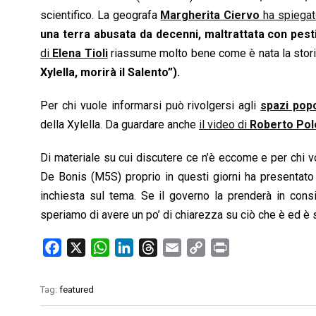
scientifico. La geografa
Margherita Ciervo
ha spiega
una terra abusata da decenni, maltrattata con pestici
di
Elena Tioli
riassume molto bene come è nata la storia d
Xylella, morirà il Salento”).
Per chi vuole informarsi può rivolgersi agli
spazi popo
della Xylella. Da guardare anche
il video di
Roberto Pol
Di materiale su cui discutere ce n’è eccome e per chi v
De Bonis (M5S) proprio in questi giorni ha presentat
inchiesta sul tema. Se il governo la prenderà in cons
speriamo di avere un po’ di chiarezza su ciò che è ed è st
F
X
W
L
T
E
C
P
a
h
i
h
m
o
r
c
a
n
r
a
p
i
Tag:
featured
e
t
k
e
i
y
n