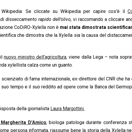
e Wikipedia: Se cliccate su Wikipedia per capire cos’è il
C
di disseccamento rapido dell’olivo,
vi raccomando a cliccare an
elazione CoDiRO-Xylella non è
mai stata dimostrata scientific
entifica che dimostra che la Xylella sia la causa del distaccame
il
nuovo ministro dell’agricoltura,
viene dalla Lega – nota soprat
anda xylellista calza come un guanto.
 scienziato di fama internazionale, ex-direttore del CNR che ha
o il suo tempo e il suo reddito ad opere come la Banca del Germop
isposta della giornalista
Laura Margottini.
Margherita D’Amico
, biologa patologa durante conferenza s
 come persona informata, riassume bene la storia della Xylella ne