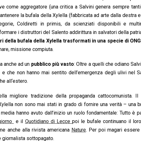
rve come aggregatore (una critica a Salvini genera sempre tanti 
enere la bufala della Xylella (fabbricata ad arte dalla destra e 
rie, Coldiretti in primis, da scienziati disponibili e multin
formare i distruttori del Salento addirittura in salvatori della patria
ri della bufala della Xylella trasformati in una specie di ONG
 mare, missione compiuta.
iva anche ad un
pubblico più vasto
: Oltre a quelli che odiano Salv
 e che non hanno mai sentito dell’emergenza degli ulivi nel S
he all‘estero.
lla migliore tradizione della propaganda cattocomunista. Il
 Xylella non sono mai stati in grado di fornire una verità – una br
 media hanno avuto dall’inizio un ruolo fondamentale: Tutto è pa
giorno
e il
Quotidiano di Lecce
poi le bufale continuano il lor
ine anche alla rivista americana
Nature
. Per poi magari essere
e giornalista sottopagato.