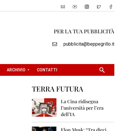
PER LA TUA PUBBLICITÀ
pubblicita@beppegrillo.it
ARCHIVIO
CONTATTI
TERRA FUTURA
2
0
La Cina ridisegna
0
l’università per l’era
5
dell’IA
2
0
Elon Musk: “Tra dieci