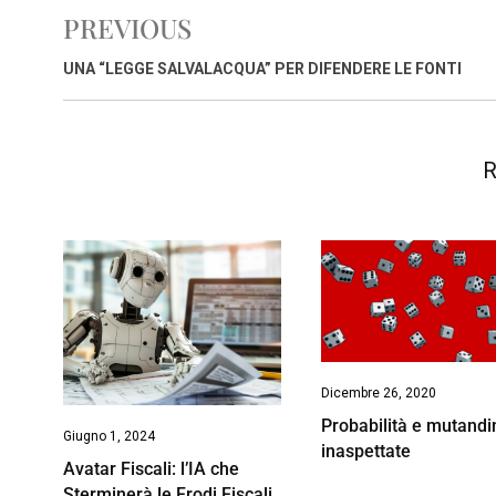
b
s
e
a
l
L
t
PREVIOUS
o
A
d
d
i
o
p
I
s
n
UNA “LEGGE SALVALACQUA” PER DIFENDERE LE FONTI
k
p
n
k
R
Dicembre 26, 2020
Probabilità e mutandi
Giugno 1, 2024
inaspettate
Avatar Fiscali: l’IA che
Sterminerà le Frodi Fiscali,