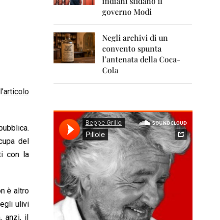
indiani sfidano il
0
1
governo Modi
1
Negli archivi di un
2
0
convento spunta
1
l’antenata della Coca-
2
Cola
2
l
’articolo
0
1
3
pubblica.
2
0
cupa del
1
i con la
4
2
0
n è altro
1
5
gli ulivi
anzi, il
2