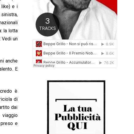
0
like) e i
1
sinistra,
6
azionali
: la lotta
: Vedi un
ini anche
alento. E
 credo è
iciola di
rtito dai
o viaggio
 preso e