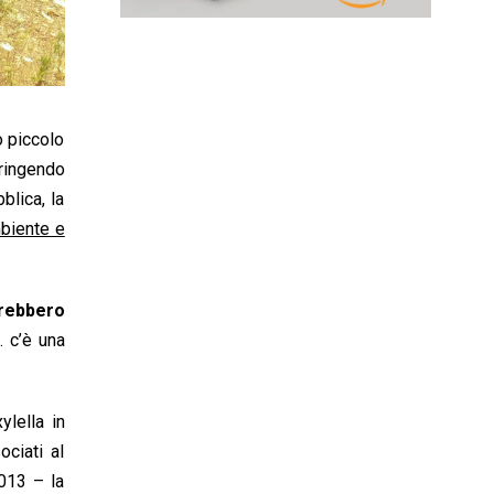
o piccolo
tringendo
blica, la
mbiente e
erebbero
… c’è una
ylella in
ociati al
013 – la