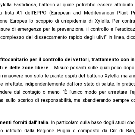
ella Fastidiosa, batterio al quale potrebbe essere attribuito
ella lista A1 dell’EPPO (European and Mediterranean Plant Pr
ione Europea lo scoppio di un’epidemia di Xylella. Per contra
re di emergenza per la prevenzione, il controllo e l’eradicaz
 complesso del disseccamento rapido degli ulivi” in linea, dic
itosanitario per il controllo dei vettori, trattamento con in
ati e delle zone libere…
Misure pesanti sulle quali poco dopo 
 rimuovere non solo le piante ospiti del batterio Xylella, ma an
te infettate, indipendentemente dal loro stato di salute. In pratica
cindere dal contagio o meno. “È l’unico modo per arrestare l’
lina sullo scarico di responsabilità, ma sbandierando sempre 
ti forniti dall’Italia.
In particolare sulla base degli studi che
co istituito dalla Regione Puglia e composto da Cnr di Bari, 