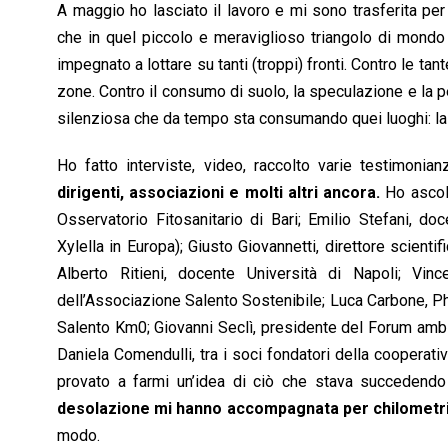
A maggio ho lasciato il lavoro e mi sono trasferita per
che in quel piccolo e meraviglioso triangolo di mondo 
impegnato a lottare su tanti (troppi) fronti. Contro le t
zone. Contro il consumo di suolo, la speculazione e la pe
silenziosa che da tempo sta consumando quei luoghi: la s
Ho fatto interviste, video, raccolto varie testimonia
dirigenti, associazioni e molti altri ancora.
Ho ascolt
Osservatorio Fitosanitario di Bari; Emilio Stefani, doc
Xylella in Europa); Giusto Giovannetti, direttore scien
Alberto Ritieni, docente Università di Napoli; Vi
dell’Associazione Salento Sostenibile; Luca Carbone, Ph.
Salento Km0; Giovanni Seclì, presidente del Forum ambien
Daniela Comendulli, tra i soci fondatori della cooperati
provato a farmi un’idea di ciò che stava succedendo 
desolazione mi hanno accompagnata per chilometri
modo.