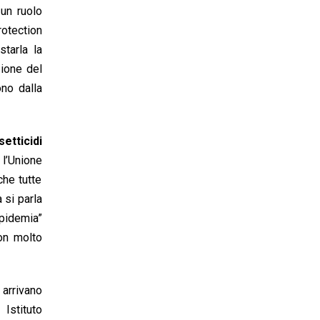
 un ruolo
otection
starla la
ione del
ono dalla
setticidi
l’Unione
che tutte
 si parla
epidemia”
con molto
 arrivano
Istituto