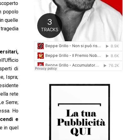
 scoperto
0
1
un popolo
6
in quelle
 tragedia
rsitari,
l’Ufficio
sperti di
e, Ispra;
esidente
ella rete
Le Serre;
tessa. Ho
ncendi e
e in quel