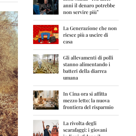
0
anni il denaro potrebbe
6
non servire più”
2
0
La Generazione che non
0
7
riesce più a uscire di
casa
2
0
0
Gli allevamenti di polli
8
stanno alimentando i
batteri della diarrea
2
umana
0
0
9
In Cina ora si affitta
mezzo letto: la nuova
2
frontiera del risparmio
0
1
0
La rivolta degli
scarafaggi: i giovani
2