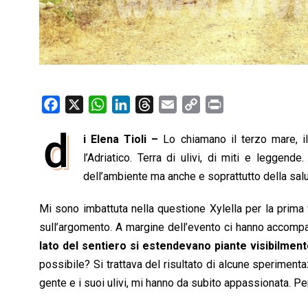
F
X
W
L
T
E
C
P
a
h
i
h
m
o
r
d
i Elena Tioli –
Lo chiamano il terzo mare, il
c
a
n
r
a
p
i
e
l’Adriatico. Terra di ulivi, di miti e leggende
t
k
e
i
y
n
b
s
e
a
l
L
t
dell’ambiente ma anche e soprattutto della salut
o
A
d
d
i
Mi sono imbattuta nella questione Xylella per la prima
o
p
I
s
n
sull’argomento. A margine dell’evento ci hanno accompag
k
p
n
k
lato del sentiero si estendevano piante visibilmen
possibile? Si trattava del risultato di alcune sperimenta
gente e i suoi ulivi, mi hanno da subito appassionata. Pe