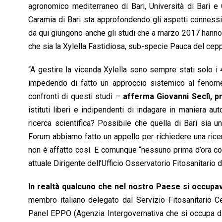
agronomico mediterraneo di Bari, Università di Bari e
Caramia di Bari sta approfondendo gli aspetti connessi 
da qui giungono anche gli studi che a marzo 2017 hanno p
che sia la Xylella Fastidiosa, sub-specie Pauca del ce
“A gestire la vicenda Xylella sono sempre stati solo i 4 
impedendo di fatto un approccio sistemico al fenomen
confronti di questi studi –
afferma Giovanni Seclì, 
istituti liberi e indipendenti di indagare in maniera
ricerca scientifica? Possibile che quella di Bari sia 
Forum abbiamo fatto un appello per richiedere una rice
non è affatto così. E comunque “nessuno prima d’ora cono
attuale Dirigente dell’Ufficio Osservatorio Fitosanitario di
In realtà qualcuno che nel nostro Paese si occupav
membro italiano delegato dal Servizio Fitosanitario Cen
Panel EPPO (Agenzia Intergovernativa che si occupa di st