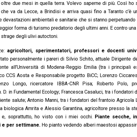
 oltre due mesi in quella terra. Volevo saperne di più. Così ho
che va da Lecce, a Brindisi e arriva quasi fino a Taranto c’è 
ante devastazioni ambientali e sanitarie che si stanno perpetuando 
ggior forma di turismo predatorio degli ultimi anni. E contro una
trage degli ulivi autoctoni.
nze:
agricoltori, sperimentatori, professori e docenti unive
ato personalmente i pareri di Silvio Schito, attuale Dirigente del
ente all’Università di Modena-Reggio Emilia (tra i principali e
tifico CCS Aosta e Responsabile progetto BiCC; Lorenzo Ciccares
ncenzo Longo, ricercatore IBBA-CNR Pisa; Roberto Polo, pr
 D. in Fundamental Ecology; Francesca Casaluci, tra i fondatori d
te salute; Antonio Manni, tra i fondatori del frantoio Agricola 
va biologica Amrita e Alessio Garantina, agricoltore presso la s
e, soprattutto, ho visto con i miei occhi.
Piante secche, i
 e per settimane.
Ho pianto vedendo alberi maestosi appassir