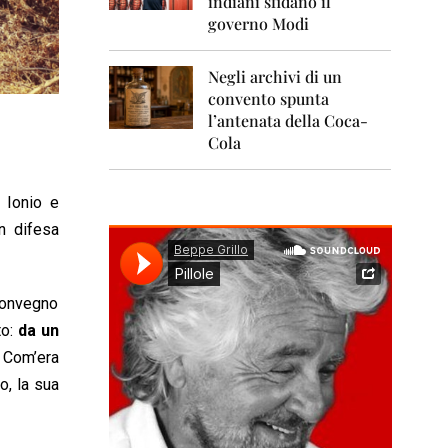
indiani sfidano il
0
1
governo Modi
1
Negli archivi di un
2
0
convento spunta
1
l’antenata della Coca-
2
Cola
2
0
 Ionio e
1
3
in difesa
2
0
1
 convegno
4
to:
da un
2
Com’era
0
o, la sua
1
5
2