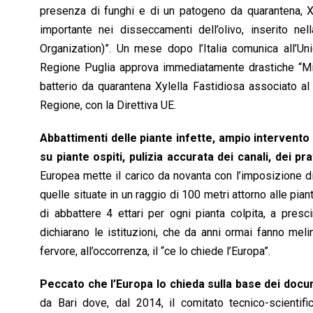
presenza di funghi e di un patogeno da quarantena, Xyl
importante nei disseccamenti dell’olivo, inserito n
Organization)”. Un mese dopo l’Italia comunica all’Un
Regione Puglia approva immediatamente drastiche “Misu
batterio da quarantena Xylella Fastidiosa associato al
Regione, con la Direttiva UE.
Abbattimenti delle piante infette, ampio intervento f
su piante ospiti, pulizia accurata dei canali, dei pr
Europea mette il carico da novanta con l’imposizione di
quelle situate in un raggio di 100 metri attorno alle pian
di abbattere 4 ettari per ogni pianta colpita, a pres
dichiarano le istituzioni, che da anni ormai fanno me
fervore, all’occorrenza, il “ce lo chiede l’Europa”.
Peccato che l’Europa lo chieda sulla base dei documen
da Bari dove, dal 2014, il comitato tecnico-scientifi