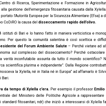
 Centro di Ricerca, Sperimentazione e Formazione in Agricoltu
alla gestione dell’emergenza fitosanitaria causata dalla Xylella
ortato l’Autorità Europea per la Sicurezza Alimentare (Efsa) a d
ppo CoDiRO la causa del
disseccamento rapido dell’olivo.
istituti di Bari e lo hanno fatto in maniera verticistica e monop
o. Per questo la comunità salentina è così scettica e diffid
presidente del Forum Ambiente Salute
– Perché vietare ad alt
 autonoma sul complesso del disseccamento? Perché ostacolare 
una verità inconfutabile assunta da tutto il mondo scientifico?
rca scientifica plurima e indipendente”. Dalla Regione controba
sceva la Xylella, né in Italia né in Europa” ad affamarlo è Silvi
 Bari.
a da tempo di Xylella c’era.
Per esempio il professor
Emilio
trale del Ministero delle Politiche Agricole a rappresentare l’
andard fitosanitari, ndr) che iniziò a interessarsi di Xylella f