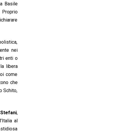
ra Basile
. Proprio
ichiarare
olistica,
ente nei
ri enti o
la libera
 Noi come
ttono che
o Schito,
 Stefani
,
Italia al
astidiosa