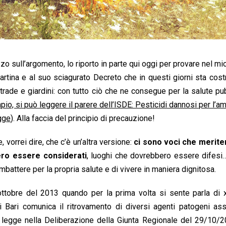
 sull’argomento, lo riporto in parte qui oggi per provare nel mi
artina e al suo sciagurato Decreto che in questi giorni sta cos
strade e giardini: con tutto ciò che ne consegue per la salute pub
pio, si può leggere il parere dell’ISDE: Pesticidi dannosi per l’a
gge
). Alla faccia del principio di precauzione!
 vorrei dire, che c’è un’altra versione:
ci sono voci che merit
ero essere considerati
, luoghi che dovrebbero essere difesi
mbattere per la propria salute e di vivere in maniera dignitosa.
ottobre del 2013 quando per la prima volta si sente parla di x
 Bari comunica il ritrovamento di diversi agenti patogeni ass
 legge nella Deliberazione della Giunta Regionale del 29/10/2