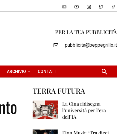
PER LA TUA PUBBLICITÀ
pubblicita@beppegrillo.it
ARCHIVIO
CONTATTI
TERRA FUTURA
2
ento
0
La Cina ridisegna
0
l’università per l’era
5
dell’IA
2
0
Elon Musk: “Tra dieci