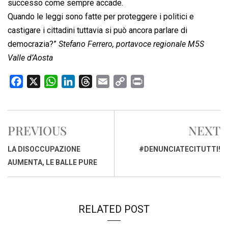
successo come sempre accade.
Quando le leggi sono fatte per proteggere i politici e
castigare i cittadini tuttavia si può ancora parlare di
democrazia?”
Stefano Ferrero, portavoce regionale M5S
Valle d’Aosta
F
X
W
L
T
E
C
P
a
h
i
h
m
o
r
c
a
n
r
a
p
i
e
t
k
e
i
y
n
PREVIOUS
NEXT
b
s
e
a
l
L
t
o
A
d
d
i
LA DISOCCUPAZIONE
#DENUNCIATECITUTTI!
o
p
I
s
n
AUMENTA, LE BALLE PURE
k
p
n
k
RELATED POST