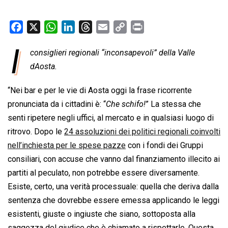
F
X
W
L
T
E
C
P
a
h
i
h
m
o
r
I
consiglieri regionali “inconsapevoli” della Valle
c
a
n
r
a
p
i
e
dAosta.
t
k
e
i
y
n
b
s
e
a
l
L
t
“Nei bar e per le vie di Aosta oggi la frase ricorrente
o
A
d
d
i
pronunciata da i cittadini è: “
Che schifo!
” La stessa che
o
p
I
s
n
senti ripetere negli uffici, al mercato e in qualsiasi luogo di
k
p
n
k
ritrovo. Dopo le
24 assoluzioni dei politici regionali coinvolti
nell’inchiesta per le spese pazze
con i fondi dei Gruppi
consiliari, con accuse che vanno dal finanziamento illecito ai
partiti al peculato, non potrebbe essere diversamente.
Esiste, certo, una verità processuale: quella che deriva dalla
sentenza che dovrebbe essere emessa applicando le leggi
esistenti, giuste o ingiuste che siano, sottoposta alla
saggezza del giudice che è chiamato a rispettarle. Questa