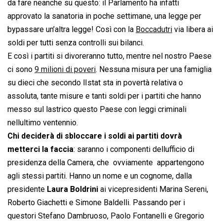
da fare neanche su questo: il Parlamento ha infatti
approvato la sanatoria in poche settimane, una legge per
bypassare un’altra legge! Così con la
Boccadutri
via libera ai
soldi per tutti senza controlli sui bilanci.
E così i partiti si divoreranno tutto, mentre nel nostro Paese
ci sono
9 milioni di poveri
. Nessuna misura per una famiglia
su dieci che secondo lIstat sta in povertà relativa o
assoluta, tante misure e tanti soldi per i partiti che hanno
messo sul lastrico questo Paese con leggi criminali
nellultimo ventennio.
Chi deciderà di sbloccare i soldi ai partiti dovrà
metterci la faccia
: saranno i componenti dellufficio di
presidenza della Camera, che  ovviamente  appartengono
agli stessi partiti. Hanno un nome e un cognome, dalla
presidente
Laura Boldrini
ai vicepresidenti Marina Sereni,
Roberto Giachetti e Simone Baldelli. Passando per i
questori Stefano Dambruoso, Paolo Fontanelli e Gregorio