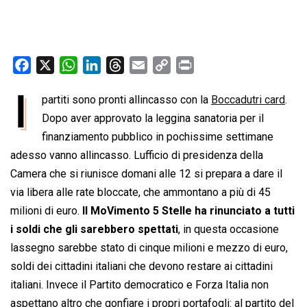
F
X
W
L
T
E
C
P
a
h
i
h
m
o
r
I
partiti sono pronti allincasso con la
Boccadutri card
.
c
a
n
r
a
p
i
e
Dopo aver approvato la leggina sanatoria per il
t
k
e
i
y
n
b
s
e
a
l
L
t
finanziamento pubblico in pochissime settimane
o
A
d
d
i
adesso vanno allincasso. Lufficio di presidenza della
o
p
I
s
n
Camera che si riunisce domani alle 12 si prepara a dare il
k
p
n
k
via libera alle rate bloccate, che ammontano a più di 45
milioni di euro.
Il MoVimento 5 Stelle ha rinunciato a tutti
i soldi che gli sarebbero spettati
, in questa occasione
lassegno sarebbe stato di cinque milioni e mezzo di euro,
soldi dei cittadini italiani che devono restare ai cittadini
italiani. Invece il Partito democratico e Forza Italia non
aspettano altro che gonfiare i propri portafogli: al partito del