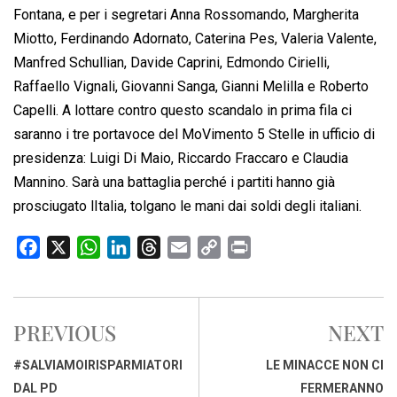
Fontana, e per i segretari Anna Rossomando, Margherita
Miotto, Ferdinando Adornato, Caterina Pes, Valeria Valente,
Manfred Schullian, Davide Caprini, Edmondo Cirielli,
Raffaello Vignali, Giovanni Sanga, Gianni Melilla e Roberto
Capelli. A lottare contro questo scandalo in prima fila ci
saranno i tre portavoce del MoVimento 5 Stelle in ufficio di
presidenza: Luigi Di Maio, Riccardo Fraccaro e Claudia
Mannino. Sarà una battaglia perché i partiti hanno già
prosciugato lItalia, tolgano le mani dai soldi degli italiani.
F
X
W
L
T
E
C
P
a
h
i
h
m
o
r
c
a
n
r
a
p
i
e
t
k
e
i
y
n
PREVIOUS
NEXT
b
s
e
a
l
L
t
o
A
d
d
i
#SALVIAMOIRISPARMIATORI
LE MINACCE NON CI
o
p
I
s
n
DAL PD
FERMERANNO