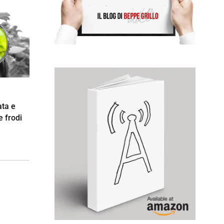
ata e
e frodi