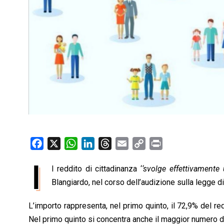
F
X
W
L
T
E
C
P
a
h
i
h
m
o
r
I
l reddito di cittadinanza ‘
‘svolge effettivamente 
c
a
n
r
a
p
i
e
Blangiardo, nel corso dell’audizione sulla legge d
t
k
e
i
y
n
b
s
e
a
l
L
t
L’importo rappresenta, nel primo quinto, il 72,9% del re
o
A
d
d
i
Nel primo quinto si concentra anche il maggior numero di 
o
p
I
s
n