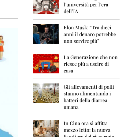
0
l’università per l’era
6
dell’IA
2
0
Elon Musk: “Tra dieci
0
anni il denaro potrebbe
7
non servire più”
2
0
La Generazione che non
0
8
riesce più a uscire di
casa
2
0
0
Gli allevamenti di polli
9
stanno alimentando i
batteri della diarrea
2
umana
0
1
0
In Cina ora si affitta
mezzo letto: la nuova
2
frontiera del risparmio