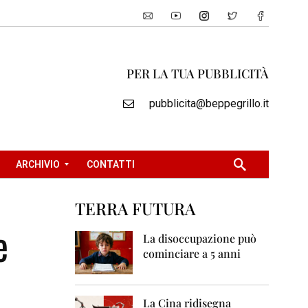
PER LA TUA PUBBLICITÀ
pubblicita@beppegrillo.it
ARCHIVIO
CONTATTI
TERRA FUTURA
2
e
0
La disoccupazione può
0
cominciare a 5 anni
5
2
0
La Cina ridisegna