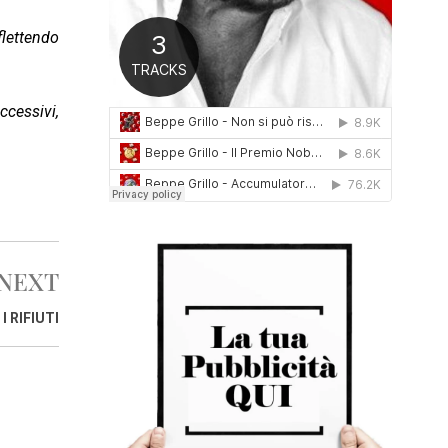
0
1
flettendo
6
ccessivi,
NEXT
I RIFIUTI