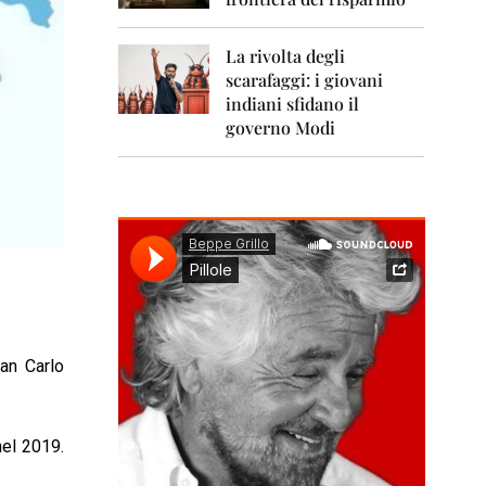
0
1
1
La rivolta degli
scarafaggi: i giovani
2
0
indiani sfidano il
1
governo Modi
2
2
0
1
3
2
0
1
4
ian Carlo
2
0
1
5
nel 2019.
2