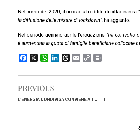
k
p
n
k
Nel corso del 2020, il ricorso al reddito di cittadinanza
la diffusione delle misure di lockdown”
, ha aggiunto.
Nel periodo gennaio-aprile l’erogazione ”
ha coinvolto p
è aumentata la quota di famiglie beneficiarie collocate n
F
X
W
L
T
E
C
P
a
h
i
h
m
o
r
c
a
n
r
a
p
i
e
t
k
e
i
y
n
PREVIOUS
b
s
e
a
l
L
t
o
A
d
d
i
L’ENERGIA CONDIVISA CONVIENE A TUTTI
o
p
I
s
n
k
p
n
k
R