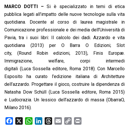
MARCO DOTTI –
Si è specializzato in temi di etica
pubblica legati all’impatto delle nuove tecnologie sulla vita
quotidiana. Docente al corso di laurea magistrale in
Comunicazione professionale e dei media dell’Università di
Pavia, tra i suoi libri: Il calcolo dei dadi. Azzardo e vita
quotidiana (2013) per O Barra O Edizioni; Slot
city, (Round Robin edizioni, 2013), Finis Europæ.
Immigrazione, welfare, corpi intermedi
digitali (Luca Sossella editore, Roma 2018). Con Marcello
Esposito ha curato l’edizione italiana di Architetture
dell’azzardo. Progettare il gioco, costruire la dipendenza di
Natasha Dow Schüll (Luca Sossella editore, Roma 2015)
e Ludocrazia. Un lessico dell’azzardo di massa (ObarraO,
Milano 2016).
F
X
W
L
T
E
C
P
a
h
i
h
m
o
r