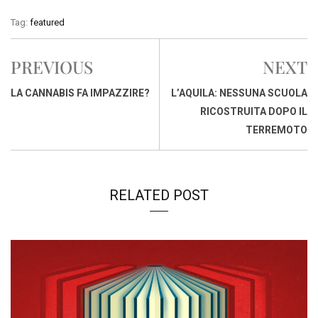
c
a
n
r
a
p
i
Tag:
featured
e
t
k
e
i
y
n
b
s
e
a
l
L
t
PREVIOUS
NEXT
o
A
d
d
i
o
p
I
s
n
LA CANNABIS FA IMPAZZIRE?
L’AQUILA: NESSUNA SCUOLA
k
p
n
k
RICOSTRUITA DOPO IL
TERREMOTO
RELATED POST