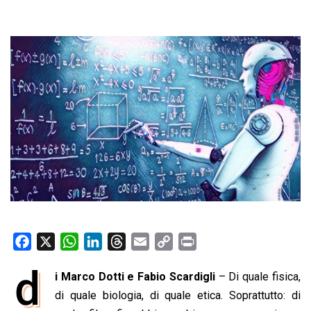
F
X
W
L
T
E
C
P
a
h
i
h
m
o
r
d
i Marco Dotti e Fabio Scardigli
– Di quale fisica,
c
a
n
r
a
p
i
e
di quale biologia, di quale etica. Soprattutto: di
t
k
e
i
y
n