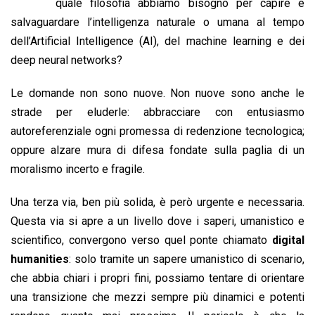
b
s
e
a
l
L
t
quale filosofia abbiamo bisogno per capire e
o
A
d
d
i
salvaguardare l’intelligenza naturale o umana al tempo
o
p
I
s
n
dell’Artificial Intelligence (AI), del machine learning e dei
k
p
n
k
deep neural networks?
Le domande non sono nuove. Non nuove sono anche le
strade per eluderle: abbracciare con entusiasmo
autoreferenziale ogni promessa di redenzione tecnologica;
oppure alzare mura di difesa fondate sulla paglia di un
moralismo incerto e fragile.
Una terza via, ben più solida, è però urgente e necessaria.
Questa via si apre a un livello dove i saperi, umanistico e
scientifico, convergono verso quel ponte chiamato
digital
humanities
: solo tramite un sapere umanistico di scenario,
che abbia chiari i propri fini, possiamo tentare di orientare
una transizione che mezzi sempre più dinamici e potenti