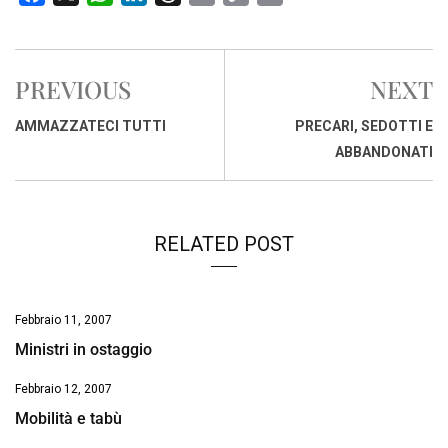
a
h
i
h
m
o
r
c
a
n
r
a
p
i
e
t
k
e
i
y
n
PREVIOUS
NEXT
b
s
e
a
l
L
t
o
A
d
d
i
AMMAZZATECI TUTTI
PRECARI, SEDOTTI E
o
p
I
s
n
ABBANDONATI
k
p
n
k
RELATED POST
Febbraio 11, 2007
Ministri in ostaggio
Febbraio 12, 2007
Mobilità e tabù