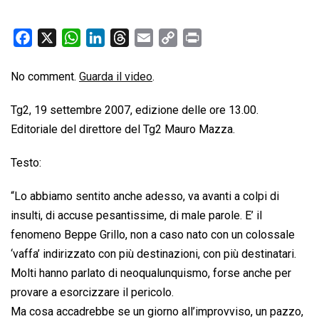
F
X
W
L
T
E
C
P
a
h
i
h
m
o
r
c
a
n
r
a
p
i
No comment.
Guarda il video
.
e
t
k
e
i
y
n
Tg2, 19 settembre 2007, edizione delle ore 13.00.
b
s
e
a
l
L
t
Editoriale del direttore del Tg2 Mauro Mazza.
o
A
d
d
i
o
p
I
s
n
Testo:
k
p
n
k
“Lo abbiamo sentito anche adesso, va avanti a colpi di
insulti, di accuse pesantissime, di male parole. E’ il
fenomeno Beppe Grillo, non a caso nato con un colossale
‘vaffa’ indirizzato con più destinazioni, con più destinatari.
Molti hanno parlato di neoqualunquismo, forse anche per
provare a esorcizzare il pericolo.
Ma cosa accadrebbe se un giorno all’improvviso, un pazzo,