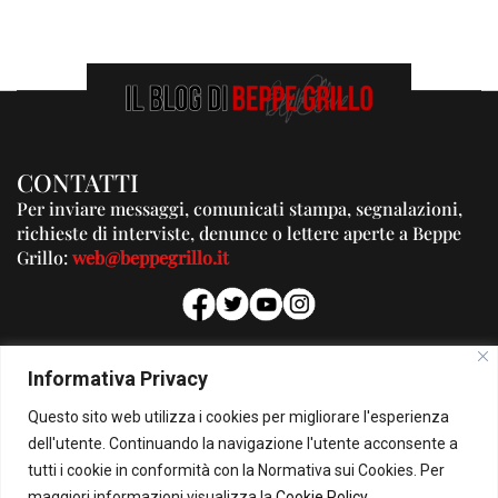
CONTATTI
Per inviare messaggi, comunicati stampa, segnalazioni,
richieste di interviste, denunce o lettere aperte a Beppe
Grillo:
web@beppegrillo.it
PUBBLICITA'
Informativa Privacy
Per la tua pubblicità su questo Blog:
Questo sito web utilizza i cookies per migliorare l'esperienza
pubblicita@beppegrillo.it
dell'utente. Continuando la navigazione l'utente acconsente a
tutti i cookie in conformità con la Normativa sui Cookies. Per
HOMEPAGE
COOKIE POLICY
PRIVACY POLICY
CONTATTI
maggiori informazioni visualizza la
Cookie Policy