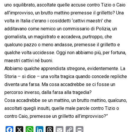
uno squilibrato, ascoltate quelle accuse contro Tizio o Caio
all’improvviso, un brutto mattino premesse il grilletto? Una
volta in Italia c’erano i cosiddetti ‘cattivi maestri’ che
additavano come nemico un commissario di Polizia, un
giornalista, un magistrato e accadeva, purtroppo, che
qualcuno pazzo o meno andasse, premesse il grilletto e
qualche volta uccidesse. Oggi non abbiamo più, per fortuna,
maestri cattivi né buoni.
Abbiamo qualche apprendista stregone, evidentemente. La
Storia – si dice – una volta tragica quando concede repliche
diventa una farsa. Ma cosa accadrebbe se ci fosse un
percorso inverso, dalla farsa alla tragedia?
Cosa accadrebbe se un mattino, un brutto mattino, qualcuno,
ascoltati quegli insulti, quelle male parole contro Tizio o
contro Caio, premesse un grilletto all’improvviso?”
F
X
W
L
T
E
C
P