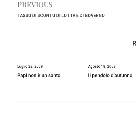
PREVIOUS
b
s
e
a
l
L
t
o
A
d
d
i
TASSO DI SCONTO DI LOTTA E DI GOVERNO
o
p
I
s
n
k
p
n
k
R
Luglio 22, 2009
Agosto 18, 2009
Papi non è un santo
Il pendolo d’autunno