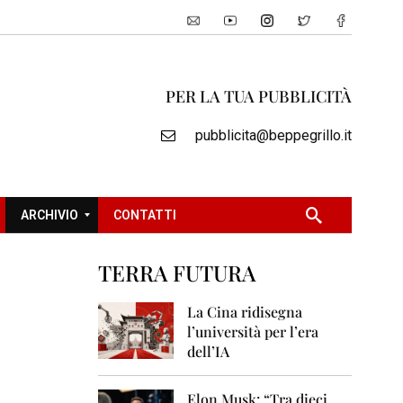
PER LA TUA PUBBLICITÀ
pubblicita@beppegrillo.it
ARCHIVIO
CONTATTI
TERRA FUTURA
2
0
La Cina ridisegna
0
l’università per l’era
5
dell’IA
2
0
Elon Musk: “Tra dieci