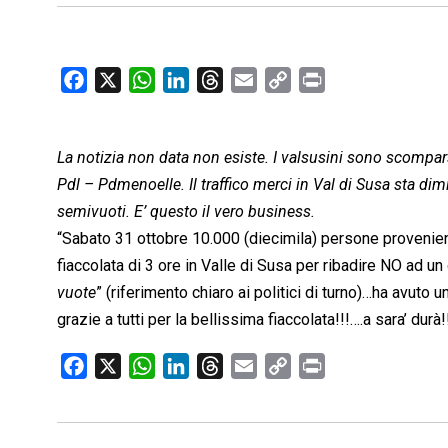
F
X
W
L
T
E
C
P
a
h
i
h
m
o
r
c
a
n
r
a
p
i
La notizia non data non esiste. I valsusini sono scomparsi
e
t
k
e
i
y
n
b
s
e
a
l
L
t
Pdl – Pdmenoelle. Il traffico merci in Val di Susa sta di
o
A
d
d
i
semivuoti. E’ questo il vero business.
o
p
I
s
n
“Sabato 31 ottobre 10.000 (diecimila) persone provenien
k
p
n
k
fiaccolata di 3 ore in Valle di Susa per ribadire NO ad un
vuote
” (riferimento chiaro ai politici di turno)…ha avut
grazie a tutti per la bellissima fiaccolata!!!….a sara’ durà
F
X
W
L
T
E
C
P
a
h
i
h
m
o
r
c
a
n
r
a
p
i
e
t
k
e
i
y
n