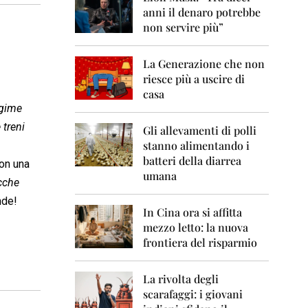
0
anni il denaro potrebbe
6
non servire più”
2
0
La Generazione che non
0
7
riesce più a uscire di
casa
2
egime
0
 treni
0
Gli allevamenti di polli
8
stanno alimentando i
batteri della diarrea
con una
2
umana
0
cche
0
nde!
9
In Cina ora si affitta
mezzo letto: la nuova
2
frontiera del risparmio
0
1
0
La rivolta degli
scarafaggi: i giovani
2