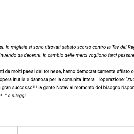
. In migliaia si sono ritrovati
sabato scorso
contro la Tav del R
minuendo da decenni. In cambio delle merci vogliono farci passare
ti da molti paesi del torinese, hanno democraticamente sfilato 
 opera inutile e dannosa per la comunita’ intera….l’operazione: “
zu
o un gran successo!!! la gente Notav al momento del bisogno rispo
!!!…”
s.pileggi