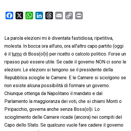
F
X
W
L
T
E
C
P
a
h
i
h
m
o
r
c
a
n
r
a
p
i
La parola elezioni mi è diventata fastidiosa, ripetitiva,
e
t
k
e
i
y
n
b
s
e
a
l
L
t
molesta. In bocca ora all’uno, ora all’altro capo partito (oggi
o
A
d
d
i
è il
turno
di Boss(ol)i) per ricatto o calcolo politico. Forse un
o
p
I
s
n
ripasso può essere utile. Se cade il governo NON ci sono le
k
p
n
k
elezioni. Le elezioni si tengono se il presidente della
Repubblica scioglie le Camere. E le Camere si sciolgono se
non esiste alcuna possibilità di formare un governo.
Chiunque ottenga da Napolitano il mandato e dal
Parlamento la maggioranza dei voti, che si chiami Monti o
Piripacchio, governa anche senza Boss(ol)i. Lo
scioglimento delle Camere ricade (ancora) nei compiti del
Capo dello Stato. Se qualcuno vuole fare cadere il governo