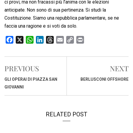
ci provi, ma non fracassi più l’anima con le elezioni
anticipate. Non sono di sua pertinenza. Si studi la
Costituzione. Siamo una repubblica parlamentare, se ne
faccia una ragione e si voti da solo.
F
X
W
L
T
E
C
P
a
h
i
h
m
o
r
c
a
n
r
a
p
i
e
t
k
e
i
y
n
PREVIOUS
NEXT
b
s
e
a
l
L
t
o
A
d
d
i
GLI OPERAI DI PIAZZA SAN
BERLUSCONI OFFSHORE
o
p
I
s
n
GIOVANNI
k
p
n
k
RELATED POST