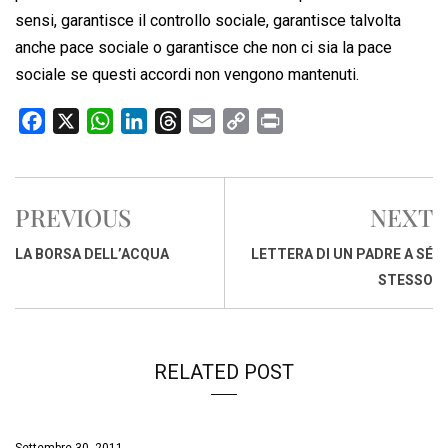
sensi, garantisce il controllo sociale, garantisce talvolta
anche pace sociale o garantisce che non ci sia la pace
sociale se questi accordi non vengono mantenuti.
F
X
W
L
T
E
C
P
a
h
i
h
m
o
r
c
a
n
r
a
p
i
e
t
k
e
i
y
n
PREVIOUS
NEXT
b
s
e
a
l
L
t
o
A
d
d
i
LA BORSA DELL’ACQUA
LETTERA DI UN PADRE A SÉ
o
p
I
s
n
STESSO
k
p
n
k
RELATED POST