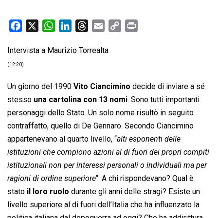
F
X
W
L
T
E
C
P
a
h
i
h
m
o
r
Intervista a Maurizio Torrealta
c
a
n
r
a
p
i
e
t
k
e
i
y
n
(12:20)
b
s
e
a
l
L
t
Un giorno del 1990
Vito Ciancimino
decide di inviare a sé
o
A
d
d
i
stesso
una cartolina con 13 nomi
. Sono tutti importanti
o
p
I
s
n
personaggi dello Stato. Un solo nome risultò in seguito
k
p
n
k
contraffatto, quello di De Gennaro. Secondo Ciancimino
appartenevano al quarto livello, “
alti esponenti delle
istituzioni che compiono azioni al di fuori dei propri compiti
istituzionali non per interessi personali o individuali ma per
ragioni di ordine superiore
“. A chi rispondevano? Qual è
stato
il loro ruolo
durante gli anni delle stragi? Esiste un
livello superiore al di fuori dell’Italia che ha influenzato la
politica italiana dal dopoguerra ad oggi? Che ha addirittura