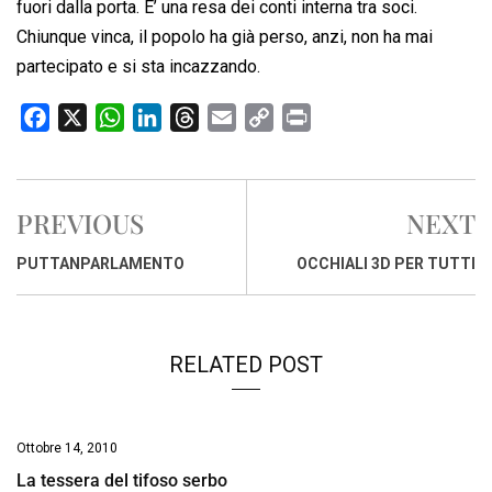
fuori dalla porta. E’ una resa dei conti interna tra soci.
Chiunque vinca, il popolo ha già perso, anzi, non ha mai
partecipato e si sta incazzando.
F
X
W
L
T
E
C
P
a
h
i
h
m
o
r
c
a
n
r
a
p
i
e
t
k
e
i
y
n
PREVIOUS
NEXT
b
s
e
a
l
L
t
o
A
d
d
i
PUTTANPARLAMENTO
OCCHIALI 3D PER TUTTI
o
p
I
s
n
k
p
n
k
RELATED POST
Ottobre 14, 2010
La tessera del tifoso serbo