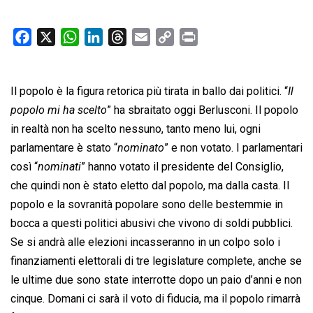
F
X
W
L
T
E
C
P
a
h
i
h
m
o
r
c
a
n
r
a
p
i
Il popolo è la figura retorica più tirata in ballo dai politici. “
e
t
k
e
i
y
n
Il
b
s
e
a
l
L
t
popolo mi ha scelto
” ha sbraitato oggi Berlusconi. Il popolo
o
A
d
d
i
in realtà non ha scelto nessuno, tanto meno lui, ogni
o
p
I
s
n
parlamentare è stato “
nominato
” e non votato. I parlamentari
k
p
n
k
così “
nominati
” hanno votato il presidente del Consiglio,
che quindi non è stato eletto dal popolo, ma dalla casta. Il
popolo e la sovranità popolare sono delle bestemmie in
bocca a questi politici abusivi che vivono di soldi pubblici.
Se si andrà alle elezioni incasseranno in un colpo solo i
finanziamenti elettorali di tre legislature complete, anche se
le ultime due sono state interrotte dopo un paio d’anni e non
cinque. Domani ci sarà il voto di fiducia, ma il popolo rimarrà