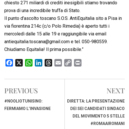
chiesto 271 miliardi di crediti inesigibili stiamo trovando
prova di una incredibile truffa di Stato.
Il punto d’ascolto toscano S.O.S. AntiEquitalia sito a Pisa in
via fiorentina 214c (c/o Polo Rimedia) è aperto tutti i
mercoledì dalle 15 alle 19 e raggiungibile via email
antiequitalia.toscana@gmail.com
e tel. 050-980559.
Chiudiamo Equitalia! Il prima possibile.”
F
X
W
L
T
E
C
P
a
h
i
h
m
o
r
c
a
n
r
a
p
i
e
t
k
e
i
y
n
PREVIOUS
NEXT
b
s
e
a
l
L
t
o
A
d
d
i
#NOOLIOTUNISINO:
DIRETTA: LA PRESENTAZIONE
o
p
I
s
n
FERMIAMO L’INVASIONE
DEI SEI CANDIDATI SINDACO
k
p
n
k
DEL MOVIMENTO 5 STELLE
#ROMAAIROMANI