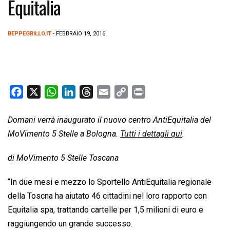
Equitalia
BEPPEGRILLO.IT
- FEBBRAIO 19, 2016
F
X
W
L
T
E
C
P
a
h
i
h
m
o
r
c
a
n
r
a
p
i
Domani verrà inaugurato il nuovo centro AntiEquitalia del
e
t
k
e
i
y
n
MoVimento 5 Stelle a Bologna.
Tutti i dettagli qui
.
b
s
e
a
l
L
t
di MoVimento 5 Stelle Toscana
o
A
d
d
i
o
p
I
s
n
“In due mesi e mezzo lo Sportello AntiEquitalia regionale
k
p
n
k
della Toscna ha aiutato 46 cittadini nel loro rapporto con
Equitalia spa, trattando cartelle per 1,5 milioni di euro e
raggiungendo un grande successo.