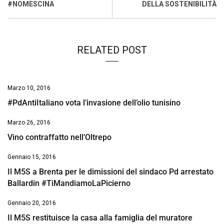
o
p
I
s
n
#NOMESCINA
DELLA SOSTENIBILITÀ
k
p
n
k
RELATED POST
Marzo 10, 2016
#PdAntiItaliano vota l’invasione dell’olio tunisino
Marzo 26, 2016
Vino contraffatto nell’Oltrepo
Gennaio 15, 2016
Il M5S a Brenta per le dimissioni del sindaco Pd arrestato
Ballardin #TiMandiamoLaPicierno
Gennaio 20, 2016
Il M5S restituisce la casa alla famiglia del muratore