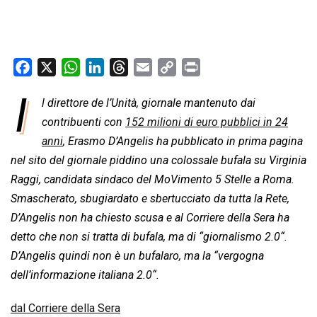
F
X
W
L
T
E
C
P
a
h
i
h
m
o
r
I
l direttore de l’Unità, giornale mantenuto dai
c
a
n
r
a
p
i
e
contribuenti con
t
k
152 milioni di euro pubblici in 24
e
i
y
n
b
s
e
a
l
L
t
anni
, Erasmo D’Angelis ha pubblicato in prima pagina
o
A
d
d
i
nel sito del giornale piddino una colossale bufala su Virginia
o
p
I
s
n
Raggi, candidata sindaco del MoVimento 5 Stelle a Roma.
k
p
n
k
Smascherato, sbugiardato e sbertucciato da tutta la Rete,
D’Angelis non ha chiesto scusa e al Corriere della Sera ha
detto che non si tratta di bufala, ma di “
giornalismo 2.0
“.
D’Angelis quindi non è un bufalaro, ma la “
vergogna
dell’informazione italiana 2.0
“.
dal Corriere della Sera