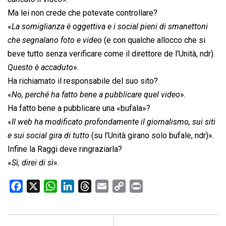
Ma lei non crede che potevate controllare?
«
La somiglianza è oggettiva e i social pieni di 
smanettoni
che segnalano foto e video
(e con qualche allocco che si
beve tutto senza verificare come il direttore de l’Unità, ndr).
Questo è accaduto
».
Ha richiamato il responsabile del suo sito?
«
No, perché ha fatto bene a pubblicare quel video
».
Ha fatto bene a pubblicare una «bufala»?
«
Il web ha modificato profondamente il giornalismo, sui siti
e sui social gira di tutto
(su l’Unità girano solo bufale, ndr)».
Infine la Raggi deve ringraziarla?
«
Sì, direi di sì
».
F
X
W
L
T
E
C
P
a
h
i
h
m
o
r
c
a
n
r
a
p
i
e
t
k
e
i
y
n