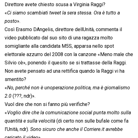
Direttore avete chiesto scusa a Virginia Raggi?
«
Ci siamo scambiati tweet la sera stessa. Ora è tutto a
posto
».
Così Erasmo DAngelis, direttore dellUnità, commenta il
video pubblicato dal suo sito di una ragazza molto
somigliante alla candidata M5S, apparsa nello spot
elettorale azzurro del 2008 con la canzone «Meno male che
Silvio cè», ponendo il quesito se si trattasse della Raggi.
Non avete pensato ad una rettifica quando la Raggi vi ha
smentito?
«
No, perché non è unoperazione politica, ma è giornalismo
2.0
(???, ndr)».
Vuol dire che non si fanno più verifiche?
«
Voglio dire che la comunicazione social punta molto sulla
quantità e sulla velocità
(di certo non sulle bufale come fa
l’Unità, ndr).
Sono sicuro che anche il Corriere.it avrebbe
caricato il video
».