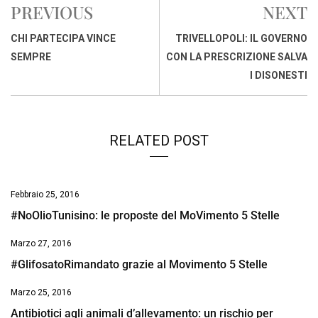
PREVIOUS
NEXT
b
s
e
a
l
L
t
o
A
d
d
i
CHI PARTECIPA VINCE
TRIVELLOPOLI: IL GOVERNO
o
p
I
s
n
SEMPRE
CON LA PRESCRIZIONE SALVA
k
p
n
k
I DISONESTI
RELATED POST
Febbraio 25, 2016
#NoOlioTunisino: le proposte del MoVimento 5 Stelle
Marzo 27, 2016
#GlifosatoRimandato grazie al Movimento 5 Stelle
Marzo 25, 2016
Antibiotici agli animali d’allevamento: un rischio per