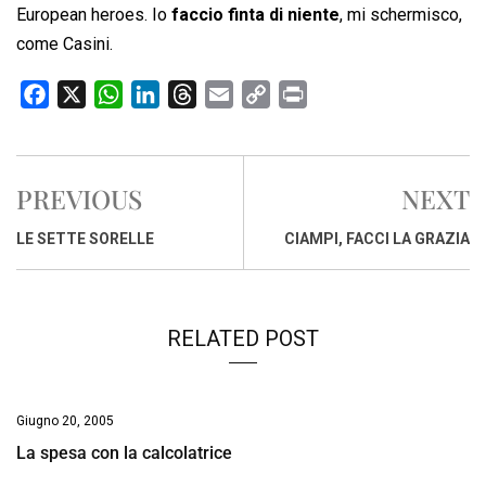
European heroes. Io
faccio finta di niente
, mi schermisco,
come Casini.
F
X
W
L
T
E
C
P
a
h
i
h
m
o
r
c
a
n
r
a
p
i
e
t
k
e
i
y
n
PREVIOUS
NEXT
b
s
e
a
l
L
t
o
A
d
d
i
LE SETTE SORELLE
CIAMPI, FACCI LA GRAZIA
o
p
I
s
n
k
p
n
k
RELATED POST
Giugno 20, 2005
La spesa con la calcolatrice