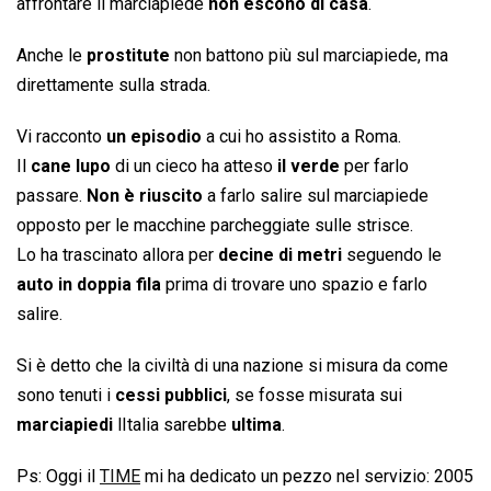
affrontare il marciapiede
non escono di casa
.
Anche le
prostitute
non battono più sul marciapiede, ma
direttamente sulla strada.
Vi racconto
un episodio
a cui ho assistito a Roma.
Il
cane lupo
di un cieco ha atteso
il verde
per farlo
passare.
Non è riuscito
a farlo salire sul marciapiede
opposto per le macchine parcheggiate sulle strisce.
Lo ha trascinato allora per
decine di metri
seguendo le
auto in doppia fila
prima di trovare uno spazio e farlo
salire.
Si è detto che la civiltà di una nazione si misura da come
sono tenuti i
cessi pubblici
, se fosse misurata sui
marciapiedi
lItalia sarebbe
ultima
.
Ps: Oggi il
TIME
mi ha dedicato un pezzo nel servizio: 2005