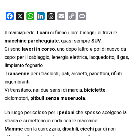
F
X
W
L
T
E
C
P
a
h
i
h
m
o
r
c
a
n
r
a
p
i
Il marciapiede. I
cani
ci fanno i loro bisogni, ci trovi le
e
t
k
e
i
y
n
macchine parcheggiate
, quasi sempre
SUV
.
b
s
e
a
l
L
t
Ci sono
lavori in corso
, uno dopo laltro e poi di nuovo da
o
A
d
d
i
capo: per il cablaggio, lenergia elettrica, lacquedotto, il gas,
o
p
I
s
n
limpianto fognario.
k
p
n
k
Transenne
per i traslochi, pali, archetti, panettoni, rifiuti
ingombranti.
Vi transitano, nei due sensi di marcia,
biciclette
,
ciclomotori,
pitbull senza museruola
.
Un luogo pericoloso per i
pedoni
che spesso scelgono la
strada e si mettono in coda con le macchine.
Mamme
con la carrozzina,
disabili
,
ciechi
pur di non