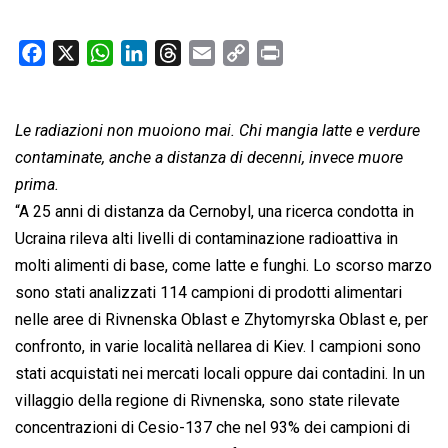
F
X
W
L
T
E
C
P
a
h
i
h
m
o
r
c
a
n
r
a
p
i
Le radiazioni non muoiono mai. Chi mangia latte e verdure
e
t
k
e
i
y
n
b
s
e
a
l
L
t
contaminate, anche a distanza di decenni, invece muore
o
A
d
d
i
prima.
o
p
I
s
n
“A 25 anni di distanza da Cernobyl, una ricerca condotta in
k
p
n
k
Ucraina rileva alti livelli di contaminazione radioattiva in
molti alimenti di base, come latte e funghi. Lo scorso marzo
sono stati analizzati 114 campioni di prodotti alimentari
nelle aree di Rivnenska Oblast e Zhytomyrska Oblast e, per
confronto, in varie località nellarea di Kiev. I campioni sono
stati acquistati nei mercati locali oppure dai contadini. In un
villaggio della regione di Rivnenska, sono state rilevate
concentrazioni di Cesio-137 che nel 93% dei campioni di