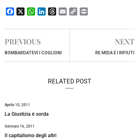
F
X
W
L
T
E
C
P
a
h
i
h
m
o
r
c
a
n
r
a
p
i
e
t
k
e
i
y
n
PREVIOUS
NEXT
b
s
e
a
l
L
t
o
A
d
d
i
BOMBARDATEVI I COGLIONI
RE MIDA E I RIFIUTI
o
p
I
s
n
k
p
n
k
RELATED POST
Aprile 10, 2011
La Giustizia è sorda
Gennaio 16, 2011
Il capitalismo degli altri