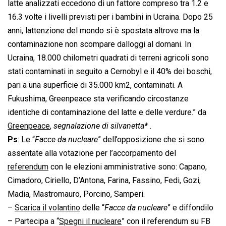
latte analizzati eccedono di un fattore compreso tra 1.2 e
16.3 volte i livelli previsti per i bambini in Ucraina. Dopo 25
anni, lattenzione del mondo si è spostata altrove ma la
contaminazione non scompare dalloggi al domani. In
Ucraina, 18.000 chilometri quadrati di terreni agricoli sono
stati contaminati in seguito a Cernobyl e il 40% dei boschi,
pari a una superficie di 35.000 km2, contaminati. A
Fukushima, Greenpeace sta verificando circostanze
identiche di contaminazione del latte e delle verdure.” da
Greenpeace
,
segnalazione di silvanetta* .
Ps
: Le “
Facce da nucleare
” dell’opposizione che si sono
assentate alla votazione per l’accorpamento del
referendum
con le elezioni amministrative sono: Capano,
Cimadoro, Ciriello, D’Antona, Farina, Fassino, Fedi, Gozi,
Madia, Mastromauro, Porcino, Samperi.
–
Scarica il volantino
delle “
Facce da nucleare
” e diffondilo
– Partecipa a “
Spegni il nucleare
” con il referendum su FB