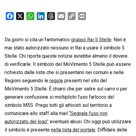
F
X
W
L
T
E
C
P
a
h
i
h
m
o
r
c
a
n
r
a
p
i
Da giorni si cita un fantomatico
e
t
k
e
i
gruppo Rai 5 Stelle
y
n
. Non è
b
s
e
a
l
L
t
mai stato autorizzato nessuno in Rai a usare il simbolo 5
o
A
d
d
i
Stelle. Chi riporta queste notizie avrebbe almeno il dovere
o
p
I
s
n
di verificarle. Il simbolo del MoVimento 5 Stelle può essere
k
p
n
k
richiesto dalle liste che si presentano nei comuni e nelle
Regioni seguendo le
regole
presenti nel sito del
MoVimento 5 Stelle. È chiaro che per salire sul carro o per
generare confusione si moltiplichi l’uso farlocco del
simbolo M5S. Prego tutti gli attivisti sul territorio a
comunicare allo staff alla mail
“Segnala l’uso non
autorizzato del logo”
eventuali abusi. Chi oggi può utilizzare
il simbolo è presente
nella lista del portale
. Diffidare delle