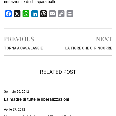
imitazioni e di chi spara balle.
F
X
W
L
T
E
C
P
a
h
i
h
m
o
r
c
a
n
r
a
p
i
e
t
k
e
i
y
n
PREVIOUS
NEXT
b
s
e
a
l
L
t
o
A
d
d
i
TORNA A CASA LASSIE
LA TIGRE CHE CI RINCORRE
o
p
I
s
n
k
p
n
k
RELATED POST
Gennaio 20, 2012
La madre di tutte le liberalizzazioni
Aprile 27, 2012