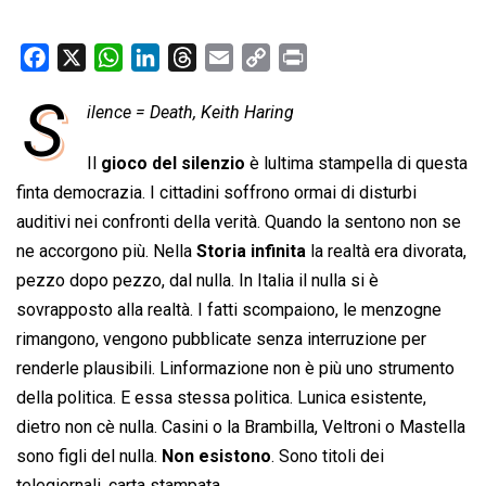
F
X
W
L
T
E
C
P
a
h
i
h
m
o
r
S
ilence = Death, Keith Haring
c
a
n
r
a
p
i
e
t
k
e
i
y
n
Il
gioco del silenzio
è lultima stampella di questa
b
s
e
a
l
L
t
finta democrazia. I cittadini soffrono ormai di disturbi
o
A
d
d
i
auditivi nei confronti della verità. Quando la sentono non se
o
p
I
s
n
ne accorgono più. Nella 
Storia infinita
 la realtà era divorata,
k
p
n
k
pezzo dopo pezzo, dal nulla. In Italia il nulla si è
sovrapposto alla realtà. I fatti scompaiono, le menzogne
rimangono, vengono pubblicate senza interruzione per
renderle plausibili. Linformazione non è più uno strumento
della politica. E essa stessa politica. Lunica esistente,
dietro non cè nulla. Casini o la Brambilla, Veltroni o Mastella
sono figli del nulla.
Non esistono
. Sono titoli dei
telegiornali, carta stampata.