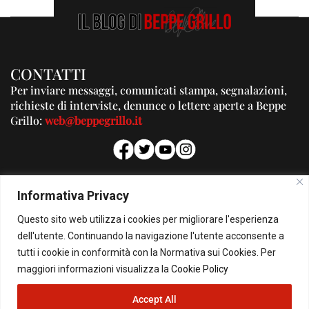
CONTATTI
Per inviare messaggi, comunicati stampa, segnalazioni,
richieste di interviste, denunce o lettere aperte a Beppe
Grillo:
web@beppegrillo.it
PUBBLICITA'
Informativa Privacy
Per la tua pubblicità su questo Blog:
Questo sito web utilizza i cookies per migliorare l'esperienza
pubblicita@beppegrillo.it
dell'utente. Continuando la navigazione l'utente acconsente a
tutti i cookie in conformità con la Normativa sui Cookies. Per
HOMEPAGE
COOKIE POLICY
PRIVACY POLICY
CONTATTI
maggiori informazioni visualizza la
Cookie Policy
Accept All
© Copyright 2026 - Il Blog di Beppe Grillo. All Rights Reserved - Powered by