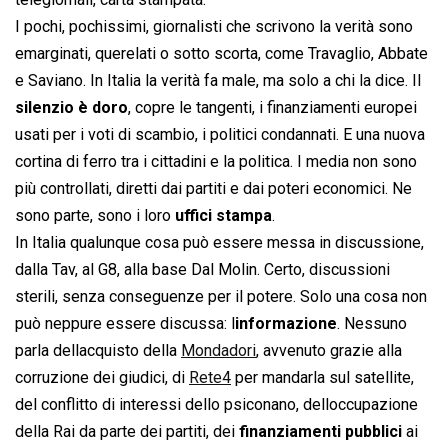
I pochi, pochissimi, giornalisti che scrivono la verità sono
emarginati, querelati o sotto scorta, come Travaglio, Abbate
e Saviano. In Italia la verità fa male, ma solo a chi la dice. Il
silenzio è doro
, copre le tangenti, i finanziamenti europei
usati per i voti di scambio, i politici condannati. E una nuova
cortina di ferro tra i cittadini e la politica. I media non sono
più controllati, diretti dai partiti e dai poteri economici. Ne
sono parte, sono i loro
uffici stampa
.
In Italia qualunque cosa può essere messa in discussione,
dalla Tav, al G8, alla base Dal Molin. Certo, discussioni
sterili, senza conseguenze per il potere. Solo una cosa non
può neppure essere discussa: l
informazione
. Nessuno
parla dellacquisto della
Mondadori
, avvenuto grazie alla
corruzione dei giudici, di
Rete4
per mandarla sul satellite,
del conflitto di interessi dello psiconano, delloccupazione
della Rai da parte dei partiti, dei
finanziamenti pubblici
ai