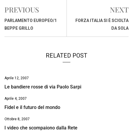
e
t
k
e
i
y
n
PREVIOUS
NEXT
b
s
e
a
l
L
t
o
A
d
d
i
PARLAMENTO EUROPEO/1
FORZA ITALIA SI È SCIOLTA
o
p
I
s
n
BEPPE GRILLO
DA SOLA
k
p
n
k
RELATED POST
Aprile 12, 2007
Le bandiere rosse di via Paolo Sarpi
Aprile 4, 2007
Fidel e il futuro del mondo
Ottobre 8, 2007
I video che scompaiono dalla Rete