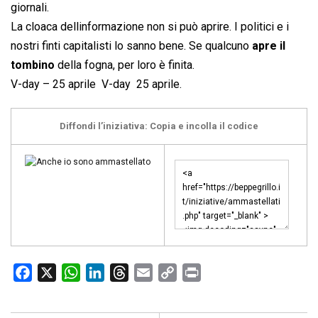
giornali.
La cloaca dellinformazione non si può aprire. I politici e i
nostri finti capitalisti lo sanno bene. Se qualcuno
apre il
tombino
della fogna, per loro è finita.
V-day – 25 aprile  V-day  25 aprile.
Diffondi l’iniziativa: Copia e incolla il codice
F
X
W
L
T
E
C
P
a
h
i
h
m
o
r
c
a
n
r
a
p
i