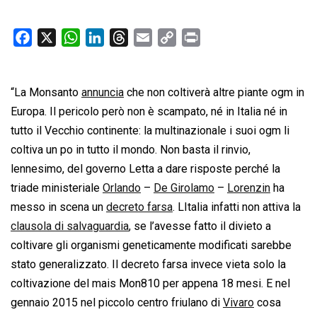
F
X
W
L
T
E
C
P
a
h
i
h
m
o
r
c
a
n
r
a
p
i
“La Monsanto
e
t
annuncia
k
che non coltiverà altre piante ogm in
e
i
y
n
b
s
e
a
l
L
t
Europa. Il pericolo però non è scampato, né in Italia né in
o
A
d
d
i
tutto il Vecchio continente: la multinazionale i suoi ogm li
o
p
I
s
n
coltiva un po in tutto il mondo. Non basta il rinvio,
k
p
n
k
lennesimo, del governo Letta a dare risposte perché la
triade ministeriale
Orlando
–
De Girolamo
–
Lorenzin
ha
messo in scena un
decreto farsa
. LItalia infatti non attiva la
clausola di salvaguardia
, se l’avesse fatto il divieto a
coltivare gli organismi geneticamente modificati sarebbe
stato generalizzato. Il decreto farsa invece vieta solo la
coltivazione del mais Mon810 per appena 18 mesi. E nel
gennaio 2015 nel piccolo centro friulano di
Vivaro
cosa