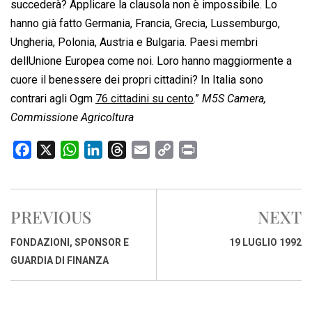
succederà? Applicare la clausola non è impossibile. Lo
hanno già fatto Germania, Francia, Grecia, Lussemburgo,
Ungheria, Polonia, Austria e Bulgaria. Paesi membri
dellUnione Europea come noi. Loro hanno maggiormente a
cuore il benessere dei propri cittadini? In Italia sono
contrari agli Ogm
76 cittadini su cento
.”
M5S Camera,
Commissione Agricoltura
F
X
W
L
T
E
C
P
a
h
i
h
m
o
r
c
a
n
r
a
p
i
e
t
k
e
i
y
n
PREVIOUS
NEXT
b
s
e
a
l
L
t
o
A
d
d
i
FONDAZIONI, SPONSOR E
19 LUGLIO 1992
o
p
I
s
n
GUARDIA DI FINANZA
k
p
n
k