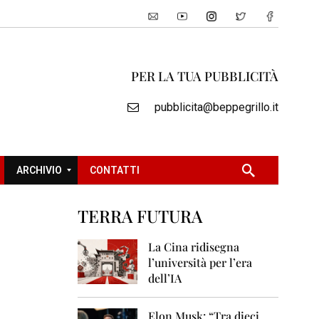
PER LA TUA PUBBLICITÀ
pubblicita@beppegrillo.it
ARCHIVIO
CONTATTI
TERRA FUTURA
2
0
La Cina ridisegna
0
l’università per l’era
5
dell’IA
2
0
Elon Musk: “Tra dieci