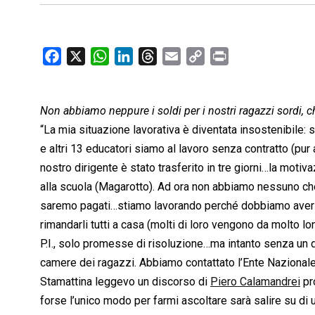
F
X
W
L
T
E
C
P
a
h
i
h
m
o
r
c
a
n
r
a
p
i
Non abbiamo neppure i soldi per i nostri ragazzi sordi, c
e
t
k
e
i
y
n
b
s
e
a
l
L
t
“La mia situazione lavorativa è diventata insostenibile
o
A
d
d
i
e altri 13 educatori siamo al lavoro senza contratto (pu
o
p
I
s
n
nostro dirigente è stato trasferito in tre giorni…la moti
k
p
n
k
alla scuola (Magarotto). Ad ora non abbiamo nessuno che 
saremo pagati…stiamo lavorando perché dobbiamo aver cu
rimandarli tutti a casa (molti di loro vengono da molto lo
P.I., solo promesse di risoluzione…ma intanto senza un d
camere dei ragazzi. Abbiamo contattato l’Ente Nazionale
Stamattina leggevo un discorso di
Piero Calamandrei
pr
forse l’unico modo per farmi ascoltare sarà salire su d