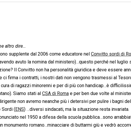
he altro dire…
: sono supplente dal 2006 come educatore nel
Convitto sordi di 
r avendo avuto la nomina dal ministero)…questo perché nel luglio s
vazione? Il Convitto non ha personalità giuridica e deve essere a
ci firma i contratti, i nostri dati non vengono trasmessi al Tesor
ra di ragazzi minorenni e per di più con handicap…è difficiliss
ntano). Siamo stati al
CSA di Roma
e per ben due volte al ministe
irigente non avremo neanche più i detersivi per pulire i bagni del
 Sordi (
ENS
) …diversi sindacati, ma la situazione resta invariata.
onunciato nel 1950 a difesa della scuola pubblica…sono arrabbia
i un monumento romano…minacciare di buttarmi giù e vedrò accorre