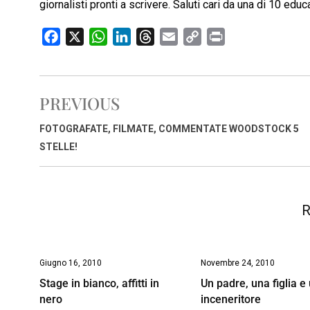
giornalisti pronti a scrivere. Saluti cari da una di 10 educa
F
X
W
L
T
E
C
P
a
h
i
h
m
o
r
c
a
n
r
a
p
i
e
t
k
e
i
y
n
PREVIOUS
b
s
e
a
l
L
t
o
A
d
d
i
FOTOGRAFATE, FILMATE, COMMENTATE WOODSTOCK 5
o
p
I
s
n
STELLE!
k
p
n
k
R
Giugno 16, 2010
Novembre 24, 2010
Stage in bianco, affitti in
Un padre, una figlia e
nero
inceneritore