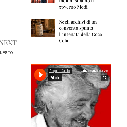
indiani sfidano il
0
1
governo Modi
1
Negli archivi di un
2
0
convento spunta
1
l’antenata della Coca-
2
Cola
NEXT
2
QUESTO …
0
1
3
2
0
1
4
2
0
1
5
2