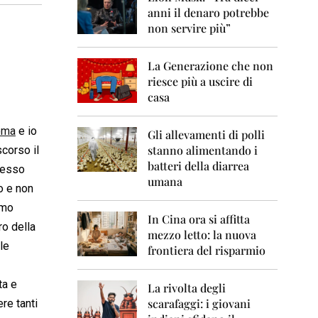
0
anni il denaro potrebbe
6
non servire più”
2
0
La Generazione che non
0
7
riesce più a uscire di
casa
2
0
Roma
e io
0
Gli allevamenti di polli
8
stanno alimentando i
corso il
batteri della diarrea
nnesso
2
umana
0
o e non
0
imo
9
In Cina ora si affitta
ro della
mezzo letto: la nuova
2
le
frontiera del risparmio
0
1
0
ta e
La rivolta degli
scarafaggi: i giovani
re tanti
2