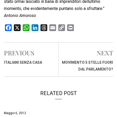
stato ormai lasciato in balia di imprenditori dellultimo
momento, che evidentemente puntano solo a sfruttare.”
Antonio Amoroso
F
X
W
L
T
E
C
P
a
h
i
h
m
o
r
c
a
n
r
a
p
i
e
t
k
e
i
y
n
PREVIOUS
NEXT
b
s
e
a
l
L
t
o
A
d
d
i
ITALIANI SENZA CASA
MOVIMENTO 5 STELLE FUORI
o
p
I
s
n
DAL PARLAMENTO?
k
p
n
k
RELATED POST
Maggio 6, 2012