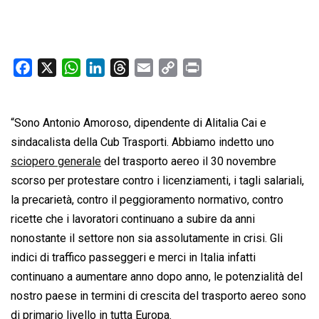
F
X
W
L
T
E
C
P
a
h
i
h
m
o
r
c
a
n
r
a
p
i
“Sono Antonio Amoroso, dipendente di Alitalia Cai e
e
t
k
e
i
y
n
b
s
e
a
l
L
t
sindacalista della Cub Trasporti. Abbiamo indetto uno
o
A
d
d
i
sciopero generale
del trasporto aereo il 30 novembre
o
p
I
s
n
scorso per protestare contro i licenziamenti, i tagli salariali,
k
p
n
k
la precarietà, contro il peggioramento normativo, contro
ricette che i lavoratori continuano a subire da anni
nonostante il settore non sia assolutamente in crisi. Gli
indici di traffico passeggeri e merci in Italia infatti
continuano a aumentare anno dopo anno, le potenzialità del
nostro paese in termini di crescita del trasporto aereo sono
di primario livello in tutta Europa.