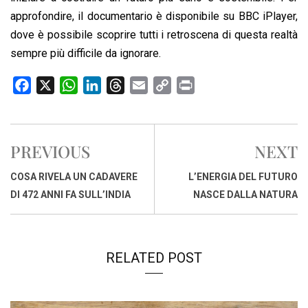
approfondire, il documentario è disponibile su BBC iPlayer,
dove è possibile scoprire tutti i retroscena di questa realtà
sempre più difficile da ignorare.
F
X
W
L
T
E
C
P
a
h
i
h
m
o
r
c
a
n
r
a
p
i
e
t
k
e
i
y
n
PREVIOUS
NEXT
b
s
e
a
l
L
t
o
A
d
d
i
COSA RIVELA UN CADAVERE
L’ENERGIA DEL FUTURO
o
p
I
s
n
DI 472 ANNI FA SULL’INDIA
NASCE DALLA NATURA
k
p
n
k
RELATED POST