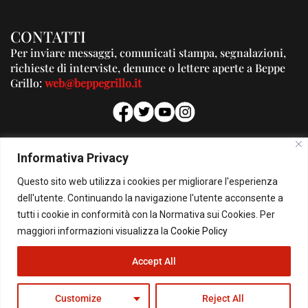
CONTATTI
Per inviare messaggi, comunicati stampa, segnalazioni,
richieste di interviste, denunce o lettere aperte a Beppe
Grillo:
web@beppegrillo.it
PUBBLICITA'
Informativa Privacy
Per la tua pubblicità su questo Blog:
Questo sito web utilizza i cookies per migliorare l'esperienza
pubblicita@beppegrillo.it
dell'utente. Continuando la navigazione l'utente acconsente a
tutti i cookie in conformità con la Normativa sui Cookies. Per
HOMEPAGE
COOKIE POLICY
PRIVACY POLICY
CONTATTI
maggiori informazioni visualizza la
Cookie Policy
Accept All
© Copyright 2026 - Il Blog di Beppe Grillo. All Rights Reserved - Powered by
happygrafic.com
Customize
Reject All