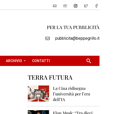
PER LA TUA PUBBLICITÀ
pubblicita@beppegrillo.it
ARCHIVIO
CONTATTI
TERRA FUTURA
2
0
La Cina ridisegna
0
l’università per l’era
5
dell’IA
2
0
Elon Musk: “Tra dieci