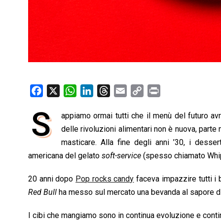
F
X
W
L
T
E
C
P
a
h
i
h
m
o
r
S
appiamo ormai tutti che il menù del futuro avr
c
a
n
r
a
p
i
e
delle rivoluzioni alimentari non è nuova, par
t
k
e
i
y
n
b
s
e
a
l
L
t
masticare. Alla fine degli anni ’30, i desser
o
A
d
d
i
americana del gelato
soft-service
(spesso chiamato Whip
o
p
I
s
n
20 anni dopo
Pop rocks candy
faceva impazzire tutti i 
k
p
n
k
Red Bull
ha messo sul mercato una bevanda al sapore di 
I cibi che mangiamo sono in continua evoluzione e con