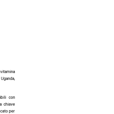
ovitamina
n Uganda,
bili con
va chiave
icato per