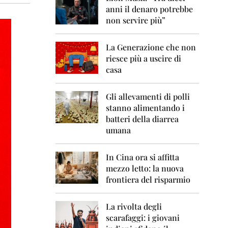
0
anni il denaro potrebbe
6
non servire più”
2
0
La Generazione che non
0
7
riesce più a uscire di
casa
2
0
0
Gli allevamenti di polli
8
stanno alimentando i
batteri della diarrea
2
umana
0
0
9
In Cina ora si affitta
mezzo letto: la nuova
2
frontiera del risparmio
0
1
0
La rivolta degli
scarafaggi: i giovani
2