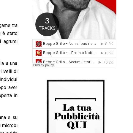
0
1
6
game tra
i è stato
li agrumi
ia a una
ivelli di
individui
opo aver
operta in
ana e su
i microbi