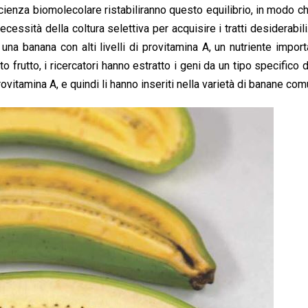
scienza biomolecolare ristabiliranno questo equilibrio, in modo c
ecessità della coltura selettiva per acquisire i tratti desiderabili
 una banana con alti livelli di provitamina A, un nutriente impor
frutto, i ricercatori hanno estratto i geni da un tipo specifico 
vitamina A, e quindi li hanno inseriti nella varietà di banane com