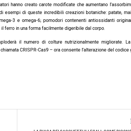
rcatori hanno creato carote modificate che aumentano l’assorbi
 di esempi di queste incredibili creazioni botaniche: patate, ma
 omega-3 e omega-6; pomodori contenenti antiossidanti origina
a il ferro in una forma facilmente digeribile dal corpo.
ploderà il numero di colture nutrizionalmente migliorate. La
ca chiamata CRISPR-Cas9 – ora consente l’alterazione del codice