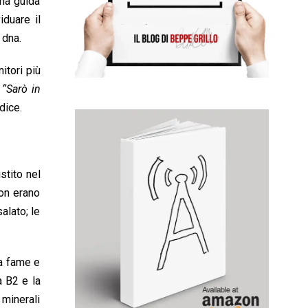
una guida
iduare il
 dna.
itori più
.
“Sarò in
 dice.
stito nel
non erano
alato; le
la fame e
a B2 e la
 minerali