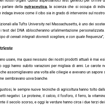
a dei nostri organi. Quindi aspettiamoci test genetici per offrire 
e parlare della
nutraceutica
, la scienza che si occupa di indiv
e indaga invece come il cibo sia in grado di intervenire sul nostro
izionali alla Tufts University nel Massachusetts, è uno dei sosten
he i test del DNA sbloccheranno un’alimentazione personalizzata
 tipo di cereali integrali dovresti scegliere, e con quale frequenza”
,
triente
no usare, ma quasi nessuno dei nostri prodotti attuali è mai esi
o oggi hanno subito variazioni per migliaia di anni. Le carote 
sche assomigliavano una volta alle ciliegie e avevano un sapore s
zane sembravano uova bianche.
 gustosi, le sempre nuove tecniche di agricoltura hanno tolto dal
ti negativi. Le proteine, il calcio, il fosforo, il ferro, la vitamin
ante il secolo scorso, e oggi le verdure hanno circa i due terzi dei