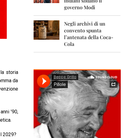
indiani sfidano il
0
1
governo Modi
1
Negli archivi di un
2
0
convento spunta
1
l’antenata della Coca-
2
Cola
2
0
1
3
la storia
 gomma da
2
0
nvenzione
1
4
2
anni ’90,
0
etica.
1
5
el 2029?
2