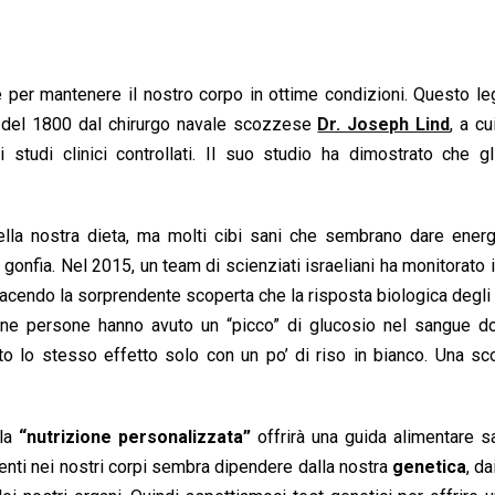
per mantenere il nostro corpo in ottime condizioni. Questo le
à del 1800 dal chirurgo navale scozzese
Dr. Joseph Lind
, a cu
 studi clinici controllati. Il suo studio ha dimostrato che g
lla nostra dieta, ma molti cibi sani che sembrano dare energ
gonfia. Nel 2015, un team di scienziati israeliani ha monitorato i l
acendo la sorprendente scoperta che la risposta biologica degli 
lcune persone hanno avuto un “picco” di glucosio nel sangue d
o lo stesso effetto solo con un po’ di riso in bianco. Una sc
lla
“nutrizione personalizzata”
offrirà una guida alimentare s
enti nei nostri corpi sembra dipendere dalla nostra
genetica
, da