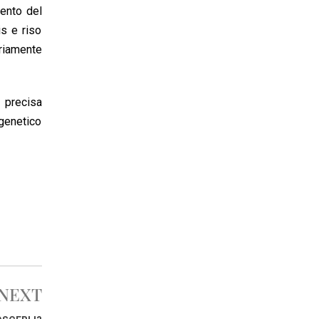
mento del
is e riso
riamente
 precisa
 genetico
NEXT