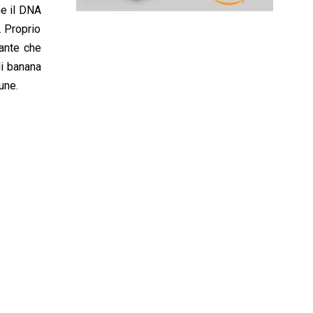
he il DNA
. Proprio
tante che
di banana
une.