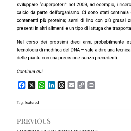
sviluppare “superpoteri”: nel 2008, ad esempio, i rice
calcio da parte dell’organismo. Ci sono stati centinaia
contenenti più proteine; semi di lino con più grassi
presenti in altri alimenti e un tipo di lattuga che trasport
Nel corso dei prossimi dieci anni, probabilmente es
tecnologia di modifica del DNA – vale a dire una tecni
delle piante con una precisione senza precedenti.
Continua qui
F
X
W
L
T
E
C
P
a
h
i
h
m
o
r
c
a
n
r
a
p
i
Tag:
featured
e
t
k
e
i
y
n
b
s
e
a
l
L
t
PREVIOUS
o
A
d
d
i
o
p
I
s
n