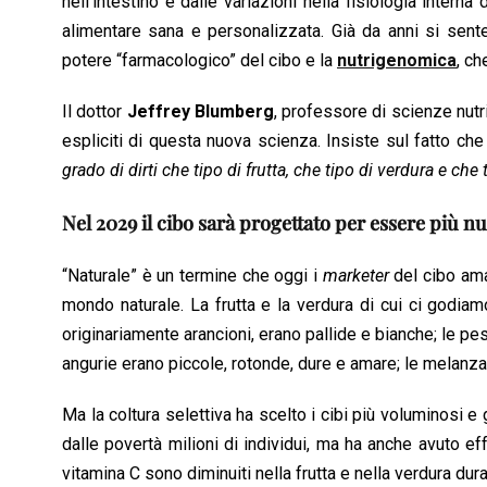
nell’intestino e dalle variazioni nella fisiologia intern
alimentare sana e personalizzata. Già da anni si sent
potere “farmacologico” del cibo e la
nutrigenomica
, ch
Il dottor
Jeffrey Blumberg
, professore di scienze nutr
espliciti di questa nuova scienza. Insiste sul fatto c
grado di dirti che tipo di frutta, che tipo di verdura e che
Nel 2029 il cibo sarà progettato per essere più nu
“Naturale” è un termine che oggi i
marketer
del cibo ama
mondo naturale. La frutta e la verdura di cui ci godiam
originariamente arancioni, erano pallide e bianche; le pe
angurie erano piccole, rotonde, dure e amare; le melan
Ma la coltura selettiva ha scelto i cibi più voluminosi e
dalle povertà milioni di individui, ma ha anche avuto effet
vitamina C sono diminuiti nella frutta e nella verdura dur