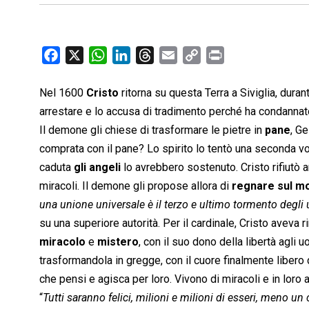
F
X
W
L
T
E
C
P
a
h
i
h
m
o
r
c
a
n
r
a
p
i
Nel 1600
Cristo
ritorna su questa Terra a Siviglia, duran
e
t
k
e
i
y
n
arrestare e lo accusa di tradimento perché ha condannato 
b
s
e
a
l
L
t
Il demone gli chiese di trasformare le pietre in
pane
, G
o
A
d
d
i
comprata con il pane? Lo spirito lo tentò una seconda vol
o
p
I
s
n
caduta
gli angeli
lo avrebbero sostenuto. Cristo rifiutò a
k
p
n
k
miracoli. Il demone gli propose allora di
regnare sul m
una unione universale è il terzo e ultimo tormento degli
su una superiore autorità. Per il cardinale, Cristo aveva ri
miracolo
e
mistero
, con il suo dono della libertà agli
trasformandola in gregge, con il cuore finalmente libero d
che pensi e agisca per loro. Vivono di miracoli e in loro
“
Tutti saranno felici, milioni e milioni di esseri, meno un 