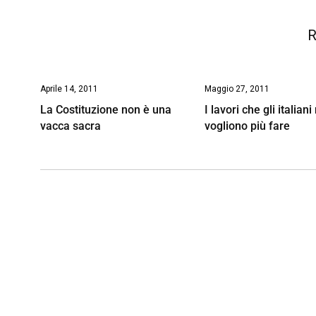
k
p
n
k
R
Aprile 14, 2011
Maggio 27, 2011
La Costituzione non è una
I lavori che gli italian
vacca sacra
vogliono più fare