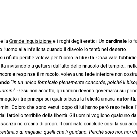
te la
Grande Inquisizione
e i roghi degli eretici. Un
cardinale
lo f
l’uomo alla infelicità quando il diavolo lo tentò nel deserto.
esù rifiutò perché voleva per l’uomo la
libertà
. Cosa vale l’ubbidi
ta invitandolo a gettarsi dall’alto del pinnacolo del tempio… nell
ncora e respinse il miracolo, voleva una fede interiore non costru
ondo
“
in un unico formicaio pienamente concorde, poiché il biso
 uomini
“. Gesù non accettò, gli uomini devono governarsi sui princ
nnegato i tre principi sui quali si basa la felicità umana:
autorità
,
 uomini. Coloro che sono venuti dopo di lui hanno però reso felice l
al fardello terribile della libertà. Gli uomini vogliono qualcuno da
 assenza ne creano di propri. Il cardinale conclude così la sua acc
centinaio di migliaia, quelli che li guidano. Perché solo noi, noi c