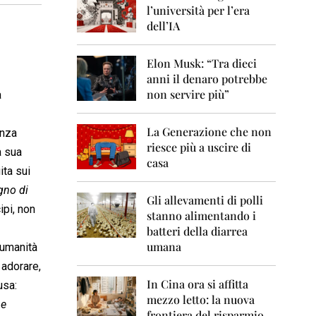
0
l’università per l’era
6
dell’IA
2
0
Elon Musk: “Tra dieci
0
anni il denaro potrebbe
7
non servire più”
a
2
0
La Generazione che non
0
enza
8
riesce più a uscire di
a sua
casa
ita sui
2
0
gno di
0
Gli allevamenti di polli
ipi, non
9
stanno alimentando i
batteri della diarrea
2
umana
’umanità
0
1
 adorare,
0
In Cina ora si affitta
usa:
mezzo letto: la nuova
2
he
frontiera del risparmio