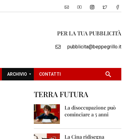
PER LA TUA PUBBLICITÀ
pubblicita@beppegrillo.it
ARCHIVIO
CONTATTI
TERRA FUTURA
2
0
La disoccupazione può
0
cominciare a 5 anni
5
2
0
La Cina ridisegna