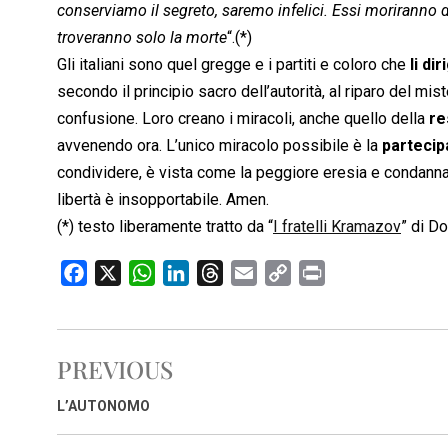
conserviamo il segreto, saremo infelici. Essi moriranno
troveranno solo la morte
“.(*)
Gli italiani sono quel gregge e i partiti e coloro che
li di
secondo il principio sacro dell’autorità, al riparo del mi
confusione. Loro creano i miracoli, anche quello della
re
avvenendo ora. L’unico miracolo possibile è la
partecip
condividere, è vista come la peggiore eresia e condanna
libertà è insopportabile. Amen.
(*) testo liberamente tratto da “
I fratelli Kramazov
” di D
F
X
W
L
T
E
C
P
a
h
i
h
m
o
r
c
a
n
r
a
p
i
e
t
k
e
i
y
n
PREVIOUS
b
s
e
a
l
L
t
o
A
d
d
i
L’AUTONOMO
o
p
I
s
n