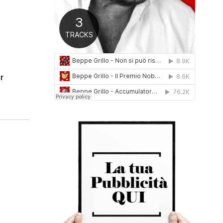
0
1
6
r