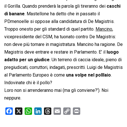
il Gorilla. Quando prenderà la parola gli tireranno dei
caschi
di banane
. Mastellone ha detto che in passato il
PDmenoelle si oppose alla candidatura di De Magistris.
Troppo onesto per gli standard di quel partito.
Mancino
,
vicepresidente del CSM, ha tuonato contro De Magistris:
non deve più tornare in magistratura. Mancino ha ragione. De
Magistris deve entrare e restare in Parlamento. E’ il
luogo
adatto per un giudice
. Un terreno di caccia ideale, pieno di
pregiudicati, corruttori, indagati, prescritti. Luigi de Magistris
al Parlamento Europeo è come
una volpe nel polllaio
.
Indovinate chi è il pollo?
Loro non si arrenderanno mai (ma gli conviene?’). Noi
neppure.
F
X
W
L
T
E
C
P
a
h
i
h
m
o
r
c
a
n
r
a
p
i