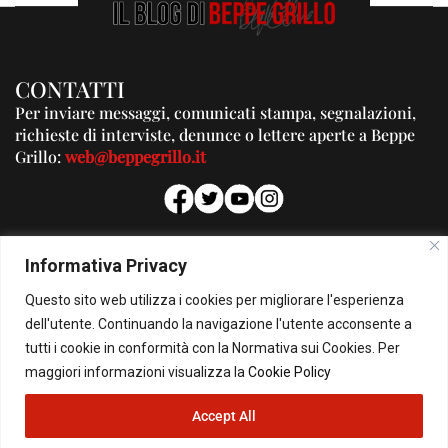
CONTATTI
Per inviare messaggi, comunicati stampa, segnalazioni,
richieste di interviste, denunce o lettere aperte a Beppe
Grillo:
web@beppegrillo.it
PUBBLICITA'
Informativa Privacy
Per la tua pubblicità su questo Blog:
Questo sito web utilizza i cookies per migliorare l'esperienza
pubblicita@beppegrillo.it
dell'utente. Continuando la navigazione l'utente acconsente a
tutti i cookie in conformità con la Normativa sui Cookies. Per
HOMEPAGE
COOKIE POLICY
PRIVACY POLICY
CONTATTI
maggiori informazioni visualizza la
Cookie Policy
Accept All
© Copyright 2026 - Il Blog di Beppe Grillo. All Rights Reserved - Powered by
happygrafic.com