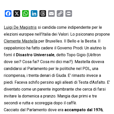
F
X
W
L
T
E
C
P
a
h
i
h
m
o
r
c
a
n
r
a
p
i
Luigi De Magistris
si candida come indipendente per le
e
t
k
e
i
y
n
elezioni europee nell’Italia dei Valori. Lo psiconano propone
b
s
e
a
l
L
t
Clemente Mastella
per Bruxelles. Il Bello e la Bestia. Il
o
A
d
d
i
ceppalonico ha fatto cadere il Governo Prodi. Un aiutino lo
o
p
I
s
n
fornì il
Disastro Universale
, detto Topo Gigio (Uèltron
k
p
n
k
dove sei? Cosa fai? Cosa mi dici mai?). Mastella doveva
candidarsi al Parlamento per le politiche nel PDL, una
ricompensa, i trenta denari di Giuda. E’ rimasto invece a
piedi. Faceva schifo persino agli alleati di Testa d’Asfalto. E’
diventato come un parente ingombrante che cerca di farsi
invitare la domenica a pranzo. Mangia due primi e tre
secondi e rutta e scoreggia dopo il caffè.
Cacciato dal Parlamento dove era
accampato dal 1976
,