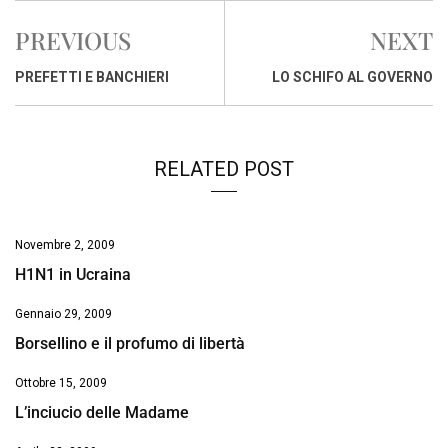
e
t
k
e
i
y
n
PREVIOUS
NEXT
b
s
e
a
l
L
t
o
A
d
d
i
PREFETTI E BANCHIERI
LO SCHIFO AL GOVERNO
o
p
I
s
n
k
p
n
k
RELATED POST
Novembre 2, 2009
H1N1 in Ucraina
Gennaio 29, 2009
Borsellino e il profumo di libertà
Ottobre 15, 2009
L’inciucio delle Madame