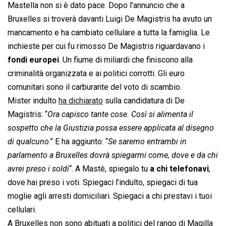
Mastella non si è dato pace. Dopo l’annuncio che a
Bruxelles si troverà davanti Luigi De Magistris ha avuto un
mancamento e ha cambiato cellulare a tutta la famiglia. Le
inchieste per cui fu rimosso De Magistris riguardavano i
fondi europei
. Un fiume di miliardi che finiscono alla
criminalità organizzata e ai politici corrotti. Gli euro
comunitari sono il carburante del voto di scambio.
Mister indulto
ha dichiarato
sulla candidatura di De
Magistris: “
Ora capisco tante cose. Così si alimenta il
sospetto che la Giustizia possa essere applicata al disegno
di qualcuno
.” E ha aggiunto: “
Se saremo entrambi in
parlamento a Bruxelles dovrà spiegarmi come, dove e da chi
avrei preso i soldi
“. A Mastè, spiegalo tu
a chi telefonavi
,
dove hai preso i voti. Spiegaci l’indulto, spiegaci di tua
moglie agli arresti domiciliari. Spiegaci a chi prestavi i tuoi
cellulari.
A Bruxelles non sono abituati a politici del rango di Magilla