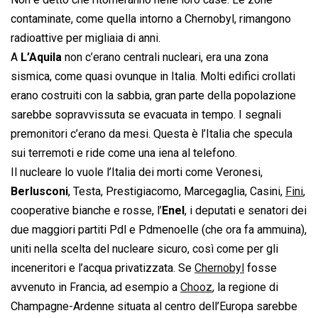
contaminate, come quella intorno a Chernobyl, rimangono
radioattive per migliaia di anni.
A
L’Aquila
non c’erano centrali nucleari, era una zona
sismica, come quasi ovunque in Italia. Molti edifici crollati
erano costruiti con la sabbia, gran parte della popolazione
sarebbe sopravvissuta se evacuata in tempo. I segnali
premonitori c’erano da mesi. Questa è l’Italia che specula
sui terremoti e ride come una iena al telefono.
Il nucleare lo vuole l’Italia dei morti come Veronesi,
Berlusconi
, Testa, Prestigiacomo, Marcegaglia, Casini,
Fini
,
cooperative bianche e rosse, l’
Enel
, i deputati e senatori dei
due maggiori partiti Pdl e Pdmenoelle (che ora fa ammuina),
uniti nella scelta del nucleare sicuro, così come per gli
inceneritori e l’acqua privatizzata. Se
Chernobyl
fosse
avvenuto in Francia, ad esempio a
Chooz
, la regione di
Champagne-Ardenne situata al centro dell’Europa sarebbe