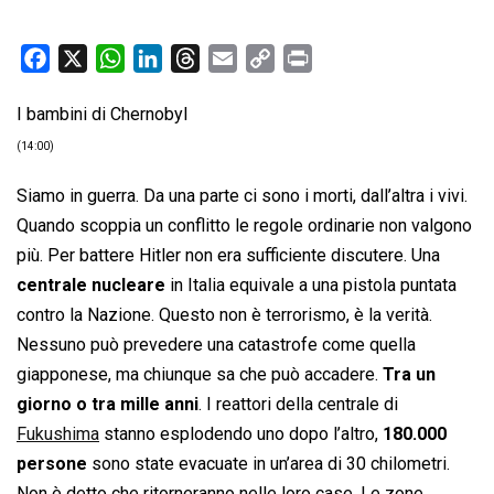
F
X
W
L
T
E
C
P
a
h
i
h
m
o
r
I bambini di Chernobyl
c
a
n
r
a
p
i
e
t
k
e
i
y
n
(14:00)
b
s
e
a
l
L
t
Siamo in guerra. Da una parte ci sono i morti, dall’altra i vivi.
o
A
d
d
i
Quando scoppia un conflitto le regole ordinarie non valgono
o
p
I
s
n
più. Per battere Hitler non era sufficiente discutere. Una
k
p
n
k
centrale nucleare
in Italia equivale a una pistola puntata
contro la Nazione. Questo non è terrorismo, è la verità.
Nessuno può prevedere una catastrofe come quella
giapponese, ma chiunque sa che può accadere.
Tra un
giorno o tra mille anni
. I reattori della centrale di
Fukushima
stanno esplodendo uno dopo l’altro,
180.000
persone
sono state evacuate in un’area di 30 chilometri.
Non è detto che ritorneranno nelle loro case. Le zone