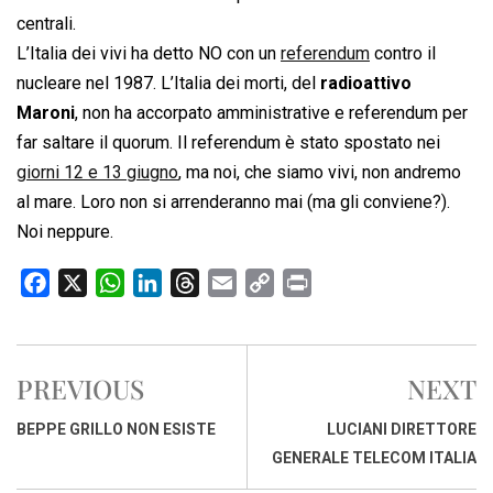
centrali.
L’Italia dei vivi ha detto NO con un
referendum
contro il
nucleare nel 1987. L’Italia dei morti, del
radioattivo
Maroni
, non ha accorpato amministrative e referendum per
far saltare il quorum. Il referendum è stato spostato nei
giorni 12 e 13 giugno
, ma noi, che siamo vivi, non andremo
al mare. Loro non si arrenderanno mai (ma gli conviene?).
Noi neppure.
F
X
W
L
T
E
C
P
a
h
i
h
m
o
r
c
a
n
r
a
p
i
e
t
k
e
i
y
n
PREVIOUS
NEXT
b
s
e
a
l
L
t
o
A
d
d
i
BEPPE GRILLO NON ESISTE
LUCIANI DIRETTORE
o
p
I
s
n
GENERALE TELECOM ITALIA
k
p
n
k