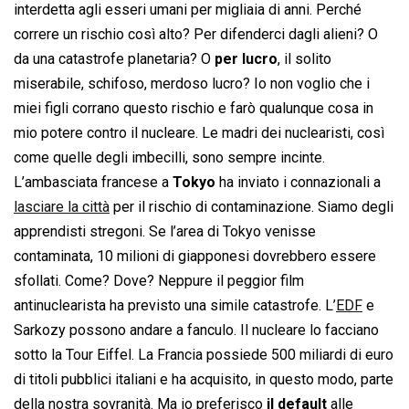
interdetta agli esseri umani per migliaia di anni. Perché
correre un rischio così alto? Per difenderci dagli alieni? O
da una catastrofe planetaria? O
per lucro
, il solito
miserabile, schifoso, merdoso lucro? Io non voglio che i
miei figli corrano questo rischio e farò qualunque cosa in
mio potere contro il nucleare. Le madri dei nuclearisti, così
come quelle degli imbecilli, sono sempre incinte.
L’ambasciata francese a
Tokyo
ha inviato i connazionali a
lasciare la città
per il rischio di contaminazione. Siamo degli
apprendisti stregoni. Se l’area di Tokyo venisse
contaminata, 10 milioni di giapponesi dovrebbero essere
sfollati. Come? Dove? Neppure il peggior film
antinuclearista ha previsto una simile catastrofe. L’
EDF
e
Sarkozy possono andare a fanculo. Il nucleare lo facciano
sotto la Tour Eiffel. La Francia possiede 500 miliardi di euro
di titoli pubblici italiani e ha acquisito, in questo modo, parte
della nostra sovranità. Ma io preferisco
il default
alle