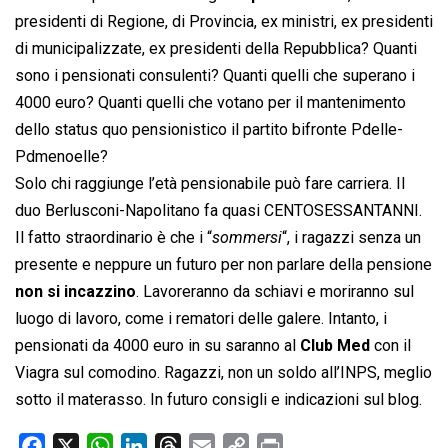
presidenti di Regione, di Provincia, ex ministri, ex presidenti
di municipalizzate, ex presidenti della Repubblica? Quanti
sono i pensionati consulenti? Quanti quelli che superano i
4000 euro? Quanti quelli che votano per il mantenimento
dello status quo pensionistico il partito bifronte Pdelle-
Pdmenoelle?
Solo chi raggiunge l’età pensionabile può fare carriera. Il
duo Berlusconi-Napolitano fa quasi CENTOSESSANTANNI.
Il fatto straordinario è che i “
sommersi
“, i ragazzi senza un
presente e neppure un futuro per non parlare della pensione
non si incazzino
. Lavoreranno da schiavi e moriranno sul
luogo di lavoro, come i rematori delle galere. Intanto, i
pensionati da 4000 euro in su saranno al
Club Med
con il
Viagra sul comodino. Ragazzi, non un soldo all’INPS, meglio
sotto il materasso. In futuro consigli e indicazioni sul blog.
F
X
W
L
T
E
C
P