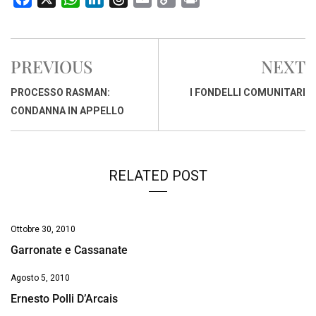
a
h
i
h
m
o
r
c
a
n
r
a
p
i
e
t
k
e
i
y
n
PREVIOUS
NEXT
b
s
e
a
l
L
t
o
A
d
d
i
PROCESSO RASMAN:
I FONDELLI COMUNITARI
o
p
I
s
n
CONDANNA IN APPELLO
k
p
n
k
RELATED POST
Ottobre 30, 2010
Garronate e Cassanate
Agosto 5, 2010
Ernesto Polli D’Arcais