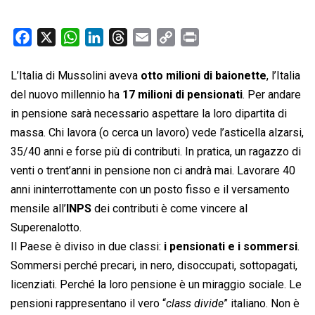
F
X
W
L
T
E
C
P
a
h
i
h
m
o
r
c
a
n
r
a
p
i
L’Italia di Mussolini aveva
otto milioni di baionette
, l’Italia
e
t
k
e
i
y
n
del nuovo millennio ha
17 milioni di pensionati
. Per andare
b
s
e
a
l
L
t
in pensione sarà necessario aspettare la loro dipartita di
o
A
d
d
i
massa. Chi lavora (o cerca un lavoro) vede l’asticella alzarsi,
o
p
I
s
n
35/40 anni e forse più di contributi. In pratica, un ragazzo di
k
p
n
k
venti o trent’anni in pensione non ci andrà mai. Lavorare 40
anni ininterrottamente con un posto fisso e il versamento
mensile all’
INPS
dei contributi è come vincere al
Superenalotto.
Il Paese è diviso in due classi:
i pensionati e i sommersi
.
Sommersi perché precari, in nero, disoccupati, sottopagati,
licenziati. Perché la loro pensione è un miraggio sociale. Le
pensioni rappresentano il vero “
class divide
” italiano. Non è