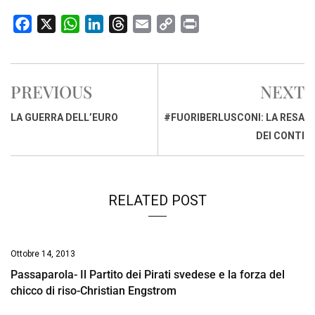
F
X
W
L
T
E
C
P
a
h
i
h
m
o
r
c
a
n
r
a
p
i
e
t
k
e
i
y
n
PREVIOUS
NEXT
b
s
e
a
l
L
t
o
A
d
d
i
LA GUERRA DELL’EURO
#FUORIBERLUSCONI: LA RESA
o
p
I
s
n
DEI CONTI
k
p
n
k
RELATED POST
Ottobre 14, 2013
Passaparola- Il Partito dei Pirati svedese e la forza del
chicco di riso-Christian Engstrom