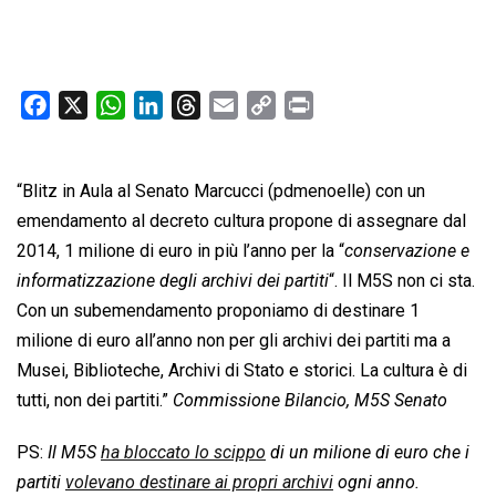
F
X
W
L
T
E
C
P
a
h
i
h
m
o
r
c
a
n
r
a
p
i
“Blitz in Aula al Senato Marcucci (pdmenoelle) con un
e
t
k
e
i
y
n
b
s
e
a
l
L
t
emendamento al decreto cultura propone di assegnare dal
o
A
d
d
i
2014, 1 milione di euro in più l’anno per la “
conservazione e
o
p
I
s
n
informatizzazione degli archivi dei partiti
“. Il M5S non ci sta.
k
p
n
k
Con un subemendamento proponiamo di destinare 1
milione di euro all’anno non per gli archivi dei partiti ma a
Musei, Biblioteche, Archivi di Stato e storici. La cultura è di
tutti, non dei partiti.”
Commissione Bilancio, M5S Senato
PS:
Il M5S
ha bloccato lo scippo
di un milione di euro che i
partiti
volevano destinare ai propri archivi
ogni anno.