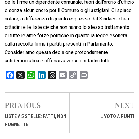
delle firme un dipendente comunale, fuori dall’orario d’ufficio
e senza alcun onere per il Comune e gli astigiani. Ci spiace
notare, a differenza di quanto espresso dal Sindaco, che i
cittadini e le liste civiche non hanno lo stesso trattamento
di tutte le altre forze politiche in quanto la legge esonera
dalla raccolta firme i partiti presenti in Parlamento.
Consideriamo questa decisione profondamente
antidemocratica e offensiva verso i cittadini tutti.
F
X
W
L
T
E
C
P
a
h
i
h
m
o
r
c
a
n
r
a
p
i
e
t
k
e
i
y
n
PREVIOUS
NEXT
b
s
e
a
l
L
t
o
A
d
d
i
LISTE A 5 STELLE: FATTI, NON
IL VOTO A PUNTI
o
p
I
s
n
PUGNETTE!
k
p
n
k