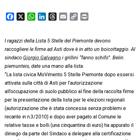
F
X
W
L
T
E
C
P
a
h
i
h
m
o
r
c
a
n
r
a
p
i
I ragazzi della Lista 5 Stelle del Piemonte devono
e
t
k
e
i
y
n
b
s
e
a
l
L
t
raccogliere le firme ad Asti dove è in atto un boicottaggio. Al
o
A
d
d
i
sindaco
Giorgio Galvagno
i grillini “fanno schifo”. Belin.
o
p
I
s
n
piemunteis, date una mano alla lista.
k
p
n
k
“La lista civica MoVimento 5 Stelle Piemonte dopo essersi
attivata sulla città di Asti per l’autorizzazione
all’occupazione di suolo pubblico al fine della raccolta firme
per la presentazione della lista per le elezioni regionali
(autorizzazione che è stata concessa senza problemi e
recante in n.3/2010) e dopo aver pagato al Comune le
relative tasse e bolli (una cinquantina di euro) ha appurato il
diniego da parte del Sindaco a delegare alla certificazione